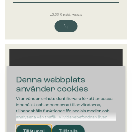
13.00
€
exkl. moms
Denna webbplats
använder cookies
Vi använder enhetsidentifierare för att anpassa
innehållet och annonserna till användarna,
tillhandahålla funktioner för sociala medier och
analysera vår trafik. Vi vidarebefordrar även
sådana identifierare och annan information från
din enhet till de sociala medier och annons- och
Tillåt urval
Tillåt alla