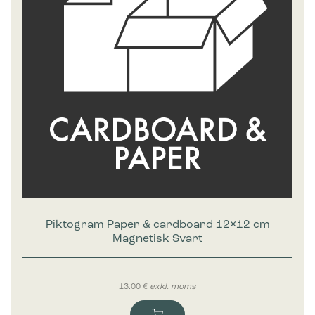
Marknadsföring
Cookies för marknadsföring används för att spåra besökare
på webbplatser. Avsikten är att visa annonser som är
relevanta och engagerande för enskilda användare, och
därmed mer värdefull för utgivare och
tredjepartsannonsörer.
Piktogram Paper & cardboard 12×12 cm
Magnetisk Svart
13.00
€
exkl. moms