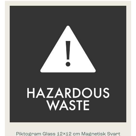
Piktogram Glass 12×12 cm Magnetisk Svart