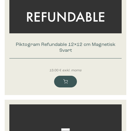
Piktogram Refundable 12×12 cm Magnetisk
Svart
13.00
€
exkl. moms