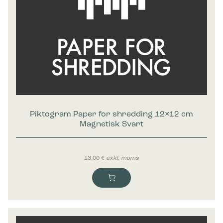
Piktogram Paper for shredding 12×12 cm
Magnetisk Svart
13.00
€
exkl. moms