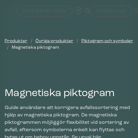
Skip
to
Hitta återförsäljare
Kontakta oss
content
Produkter
/
Övriga produkter
/
Piktogram och symboler
/
Magnetiska piktogram
Magnetiska piktogram
Guide användare att korrigera avfallssortering med
hjälp av magnetiska piktogram. De magnetiska
piktogrammen möjliggör flexibilitet vid sortering av
avfall, eftersom symbolerna enkelt kan flyttas och
bytas ut om behov uppstår. Se urval här.