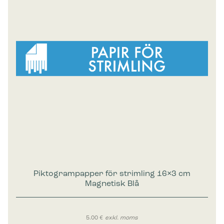
Piktogrampapper för strimling 16×3 cm
Magnetisk Blå
5.00
€
exkl. moms