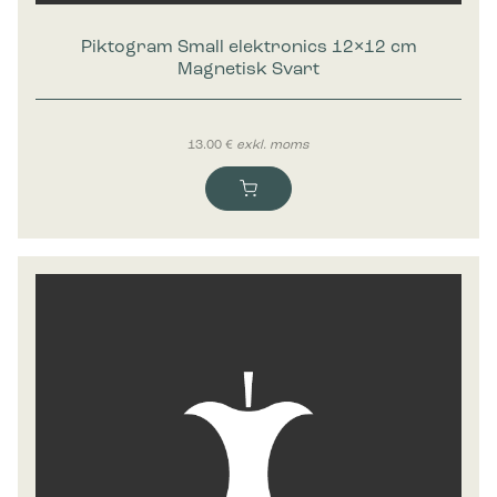
Piktogram Small elektronics 12×12 cm
Magnetisk Svart
13.00
€
exkl. moms