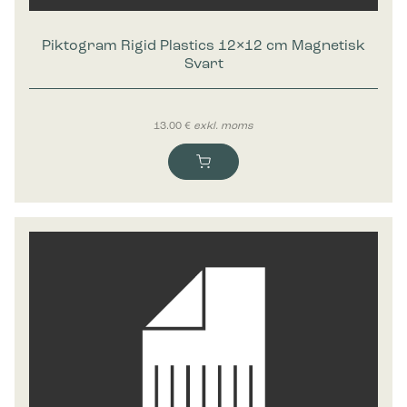
Piktogram Rigid Plastics 12×12 cm Magnetisk
Svart
13.00
€
exkl. moms