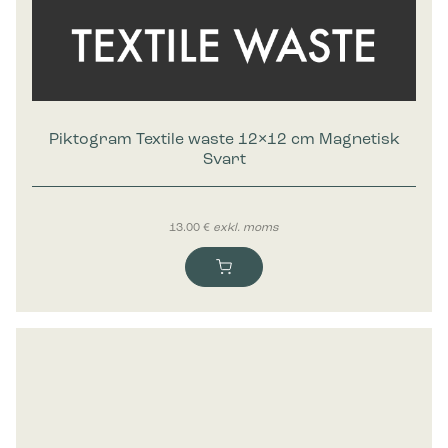
Piktogram Textile waste 12×12 cm Magnetisk
Svart
13.00
€
exkl. moms