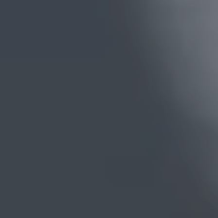
916.00
€
exkl. moms