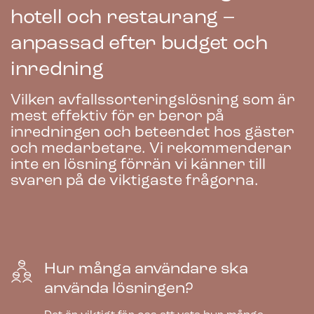
hotell och restaurang –
anpassad efter budget och
inredning
Bica Modell 951 Avfallssortering 2×45
liter Med hyllor
Vilken avfallssorteringslösning som är
mest effektiv för er beror på
725.00
€
inredningen och beteendet hos gäster
exkl. moms
och medarbetare. Vi rekommenderar
inte en lösning förrän vi känner till
svaren på de viktigaste frågorna.
Hur många användare ska
använda lösningen?