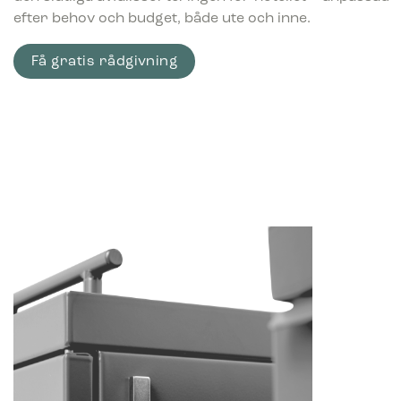
efter behov och budget, både ute och inne.
Få gratis rådgivning