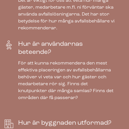
Det är viktigt för oss att veta hur många
gäster, medarbetare m.fl. ni förväntar ska
använda avfallslösningarna. Det har stor
betydelse för hur många avfallsbehållare vi
rekommenderar.
Hur är användarnas
beteende?
Bica Modell 974 Avfallssortering 2×65
För att kunna rekommendera den mest
liter Fotpedal/öppet inkast
effektiva placeringen av avfallsbehållarna
behöver vi veta var och hur gäster och
999.00
€
medarbetare rör sig. Finns det
exkl. moms
knutpunkter där många samlas? Finns det
områden där få passerar?
Hur är byggnaden utformad?