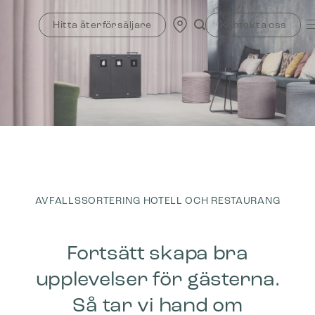
Skip
to
Hitta återförsäljare
Kontakta oss
content
AVFALLSSORTERING HOTELL OCH RESTAURANG
Fortsätt skapa bra
upplevelser för gästerna.
Så tar vi hand om