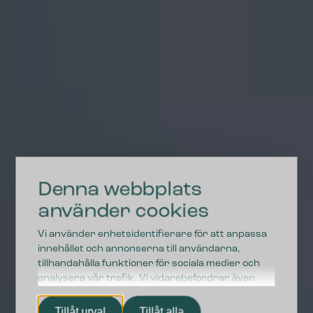
Denna webbplats
använder cookies
Vi använder enhetsidentifierare för att anpassa
innehållet och annonserna till användarna,
tillhandahålla funktioner för sociala medier och
analysera vår trafik. Vi vidarebefordrar även
sådana identifierare och annan information från
din enhet till de sociala medier och annons- och
Tillåt urval
Tillåt alla