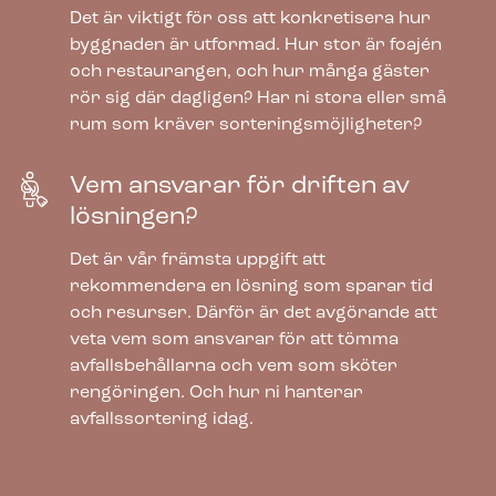
Det är viktigt för oss att konkretisera hur
byggnaden är utformad. Hur stor är foajén
och restaurangen, och hur många gäster
rör sig där dagligen? Har ni stora eller små
rum som kräver sorteringsmöjligheter?
Vem ansvarar för driften av
lösningen?
Det är vår främsta uppgift att
rekommendera en lösning som sparar tid
och resurser. Därför är det avgörande att
veta vem som ansvarar för att tömma
Bica Modell 868 Avfallssortering 3×65
liter Öppna inkast
avfallsbehållarna och vem som sköter
rengöringen. Och hur ni hanterar
avfallssortering idag.
958.00
€
exkl. moms