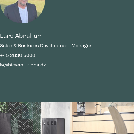
Lars Abraham
Sales & Business Development Manager
+45 2830 5000
la@bicasolutions.dk
Bica Modell 973 Avfallssortering 3×65
liter Fotpedal/öppna inkast