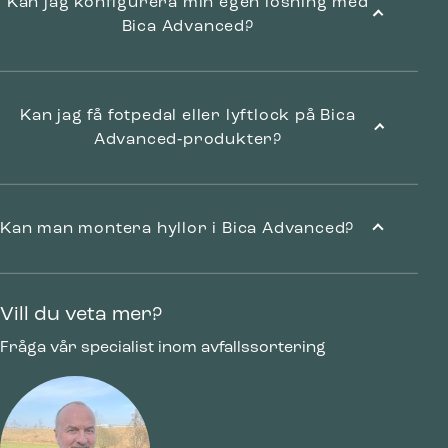
Kan jag konfigurera min egen lösning med
Bica Advanced?
Kan jag få fotpedal eller lyftlock på Bica
Advanced‑produkter?
Kan man montera hyllor i Bica Advanced?
Bica Modell 950 Avfallssortering 2×65 +
2×45 liter Med hyllor
Vill du veta mer?
Fråga vår specialist inom avfallssortering
1,081.00
€
exkl. moms