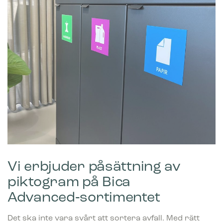
Bica Modell 873 Avfallssortering 3×65
liter Lyftbart lock/öppna inkast
971.00
€
exkl. moms
Vi erbjuder påsättning av
piktogram på Bica
Advanced‑sortimentet
Det ska inte vara svårt att sortera avfall. Med rätt