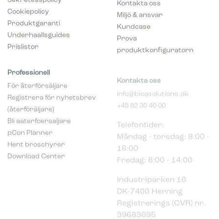
Cookiepolicy
Miljö & ansvar
Produktgaranti
Kundcase
Underhaallsguides
Prova
Prislistor
produktkonfiguratorn
Professionell
Kontakta oss
För återförsäljare
info@bicasolutions.dk
Registrera för nyhetsbrev
+45 82 30 40 00
(återföräljare)
Telefontider:
Bli aaterfoersaljare
Måndag - torsdag: 8:00 -
pCon Planner
16:00
Hent broschyrer
Fredag: 8:00 - 14:00
Download Center
Industriparken 16
DK-7400 Herning
Registrerings (CVR) nr.
39683695