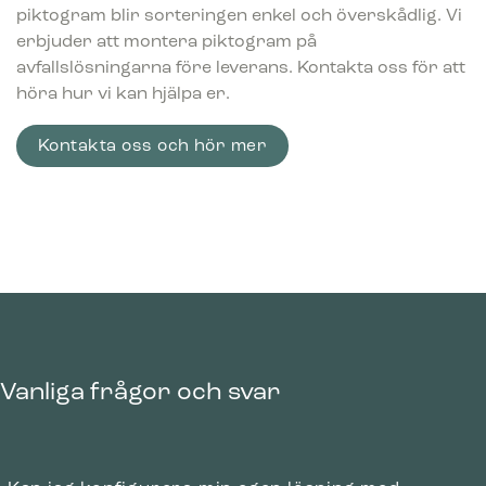
piktogram blir sorteringen enkel och överskådlig. Vi
erbjuder att montera piktogram på
avfallslösningarna före leverans. Kontakta oss för att
höra hur vi kan hjälpa er.
Kontakta oss och hör mer
Bica Modell 974 Avfallssortering 2×65
liter Fotpedal/öppet inkast
999.00
€
exkl. moms
Vanliga frågor och svar