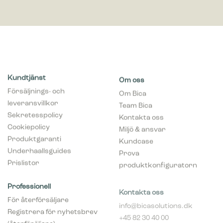
Kundtjänst
Om oss
Försäljnings- och
Om Bica
leveransvillkor
Team Bica
Sekretesspolicy
Kontakta oss
Cookiepolicy
Miljö & ansvar
Produktgaranti
Kundcase
Underhaallsguides
Prova
Prislistor
produktkonfiguratorn
Professionell
Kontakta oss
För återförsäljare
info@bicasolutions.dk
Registrera för nyhetsbrev
+45 82 30 40 00
(återföräljare)