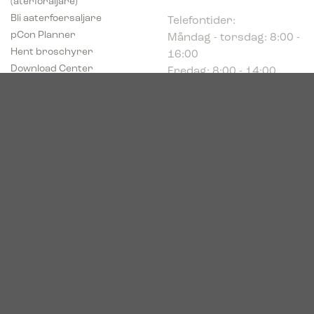
Telefontider:
Bli aaterfoersaljare
Måndag - torsdag: 8:00 -
pCon Planner
16:00
Hent broschyrer
Fredag: 8:00 - 14:00
Download Center
Industriparken 16
DK-7400 Herning
Registrerings (CVR) nr.
39683695
© 2026. Bica. All rights reserved.