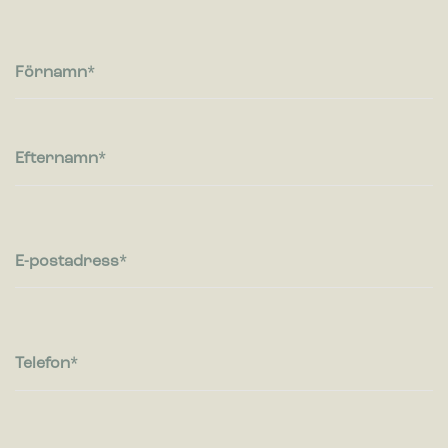
Cookies för statistik hjälper en webbplatsägare att förstå hur
besökare interagerar med webbplatser genom att samla och
rapportera in information anonymt.
Förnamn
Marknadsföring
Cookies för marknadsföring används för att spåra besökare
på webbplatser. Avsikten är att visa annonser som är
Efternamn
relevanta och engagerande för enskilda användare, och
därmed mer värdefull för utgivare och
tredjepartsannonsörer.
E-postadress
Telefon