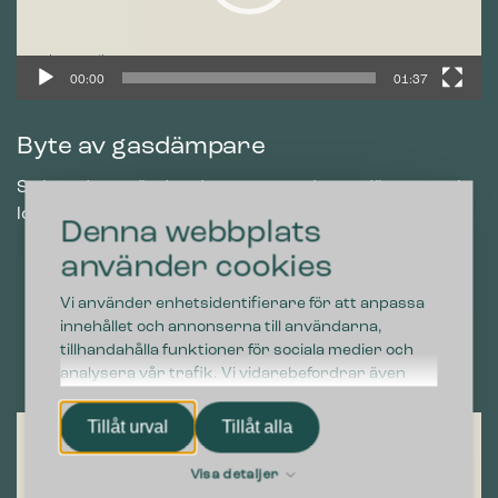
00:00
01:37
Byte av gasdämpare
Se hur du använder den monterade gasdämparen i
locket och hur du byter den.
Denna webbplats
använder cookies
Vi använder enhetsidentifierare för att anpassa
innehållet och annonserna till användarna,
tillhandahålla funktioner för sociala medier och
analysera vår trafik. Vi vidarebefordrar även
sådana identifierare och annan information från
din enhet till de sociala medier och annons- och
Videospelare
Tillåt urval
Tillåt alla
analysföretag som vi samarbetar med. Dessa kan
i sin tur kombinera informationen med annan
Visa detaljer
information som du har tillhandahållit eller som de