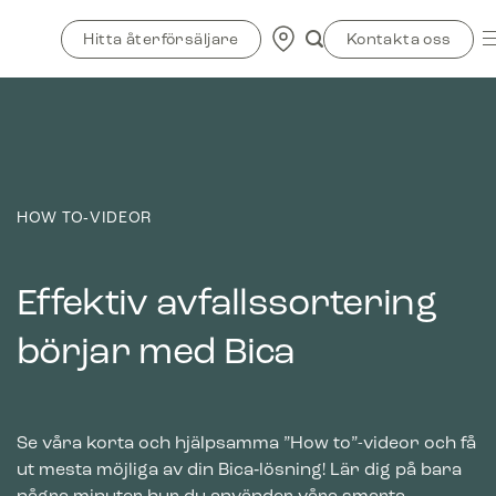
Skip
to
Hitta återförsäljare
Kontakta oss
content
HOW TO‑VIDEOR
Effektiv avfallssortering
börjar med Bica
Se våra korta och hjälpsamma ”How to”-videor och få
ut mesta möjliga av din Bica‑lösning! Lär dig på bara