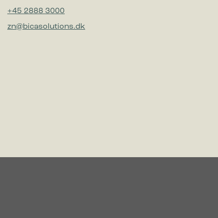
+45 2888 3000
zn@bicasolutions.dk
Vill du höra om lösningar som
gör avfallssorteringen