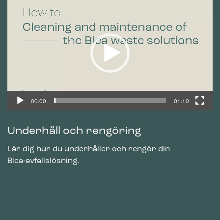
Videospelare
Cookies för marknadsföring används för att spåra besökare
på webbplatser. Avsikten är att visa annonser som är
relevanta och engagerande för enskilda användare, och
därmed mer värdefull för utgivare och
tredjepartsannonsörer.
00:00
01:10
Underhåll och rengöring
Lär dig hur du underhåller och rengör din
Bica‑avfallslösning.