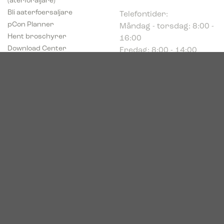
Telefontider:
Bli aaterfoersaljare
Måndag - torsdag: 8:00 -
pCon Planner
16:00
Hent broschyrer
Fredag: 8:00 - 14:00
Download Center
Industriparken 16
DK-7400 Herning
Registrerings (CVR) nr.
39683695
© 2026. Bica. All rights reserved.