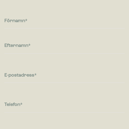
Cookies för statistik hjälper en webbplatsägare att förstå hur
besökare interagerar med webbplatser genom att samla och
rapportera in information anonymt.
Förnamn
Marknadsföring
Cookies för marknadsföring används för att spåra besökare
på webbplatser. Avsikten är att visa annonser som är
Efternamn
relevanta och engagerande för enskilda användare, och
därmed mer värdefull för utgivare och
tredjepartsannonsörer.
E-postadress
Telefon