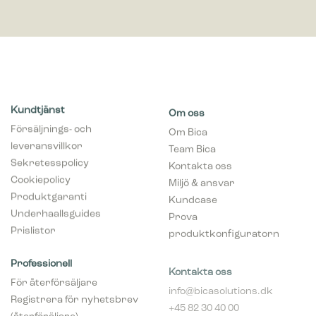
Kundtjänst
Om oss
Försäljnings- och
Om Bica
leveransvillkor
Team Bica
Sekretesspolicy
Kontakta oss
Cookiepolicy
Miljö & ansvar
Produktgaranti
Kundcase
Underhaallsguides
Prova
Prislistor
produktkonfiguratorn
Professionell
Kontakta oss
För återförsäljare
info@bicasolutions.dk
Registrera för nyhetsbrev
+45 82 30 40 00
(återföräljare)