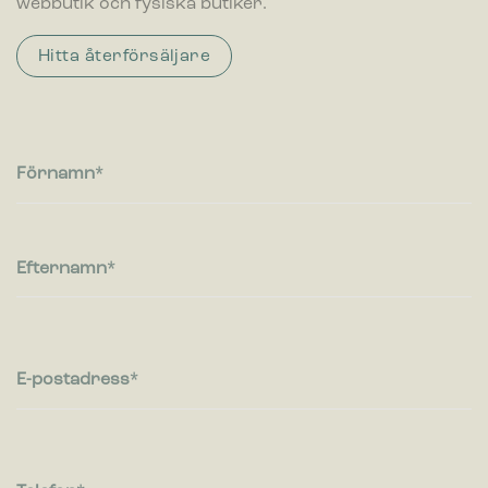
webbutik och fysiska butiker.
Statistik
Cookies för statistik hjälper en webbplatsägare att förstå hur
besökare interagerar med webbplatser genom att samla och
Hitta återförsäljare
rapportera in information anonymt.
Marknadsföring
Cookies för marknadsföring används för att spåra besökare
på webbplatser. Avsikten är att visa annonser som är
Förnamn
relevanta och engagerande för enskilda användare, och
därmed mer värdefull för utgivare och
tredjepartsannonsörer.
Efternamn
E-postadress