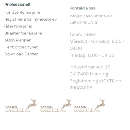
Professionell
Kontakta oss
För återförsäljare
info@bicasolutions.dk
Registrera för nyhetsbrev
+45 82 30 40 00
(återföräljare)
Telefontider:
Bli aaterfoersaljare
Måndag - torsdag: 8:00 -
pCon Planner
16:00
Hent broschyrer
Fredag: 8:00 - 14:00
Download Center
Industriparken 16
DK-7400 Herning
Registrerings (CVR) nr.
39683695