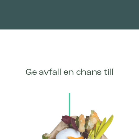
Ge avfall en chans till
Bica Modell 950 Avfallssortering 2×65 +
2×45 liter Med hyllor