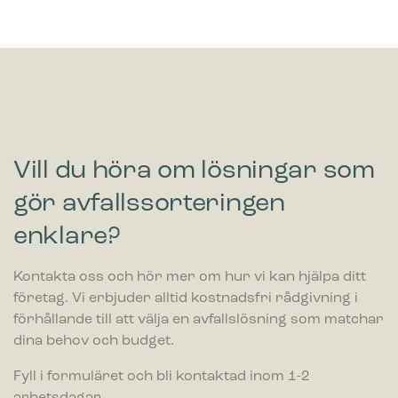
Bica Modell 973 Avfallssortering 3×65
liter Fotpedal/öppna inkast
1,231.00
€
Vill du höra om lösningar som
exkl. moms
gör avfallssorteringen
enklare?
Kontakta oss och hör mer om hur vi kan hjälpa ditt
företag. Vi erbjuder alltid kostnadsfri rådgivning i
förhållande till att välja en avfallslösning som matchar
dina behov och budget.
Fyll i formuläret och bli kontaktad inom 1-2
arbetsdagar.