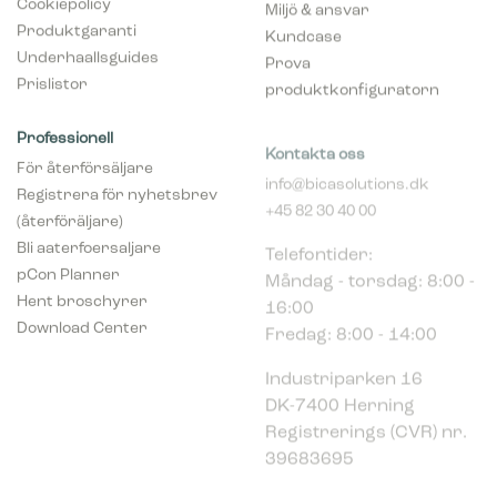
Cookiepolicy
Miljö & ansvar
Produktgaranti
Kundcase
Underhaallsguides
Prova
Prislistor
produktkonfiguratorn
Professionell
Kontakta oss
För återförsäljare
info@bicasolutions.dk
Registrera för nyhetsbrev
+45 82 30 40 00
(återföräljare)
Telefontider:
Bli aaterfoersaljare
Måndag - torsdag: 8:00 -
pCon Planner
16:00
Hent broschyrer
Fredag: 8:00 - 14:00
Download Center
Industriparken 16
DK-7400 Herning
Registrerings (CVR) nr.
39683695