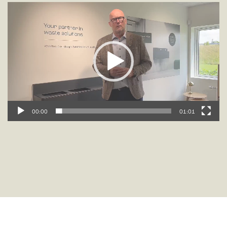
Videospelare
00:00
01:01