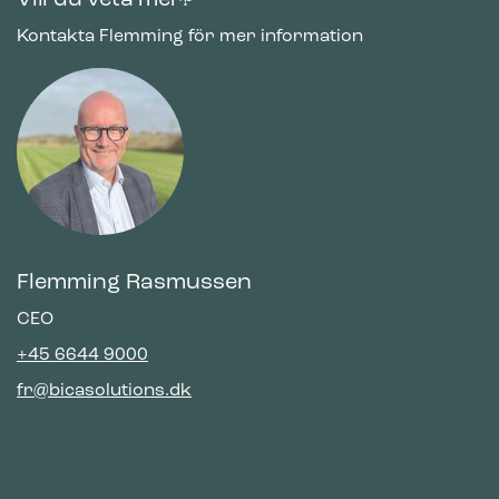
Vill du veta mer?
Kontakta Flemming för mer information
Marknadsföring
Cookies för marknadsföring används för att spåra besökare
på webbplatser. Avsikten är att visa annonser som är
relevanta och engagerande för enskilda användare, och
därmed mer värdefull för utgivare och
tredjepartsannonsörer.
Flemming Rasmussen
CEO
+45 6644 9000
Bica Modell 974 Avfallssortering 2×65
liter Fotpedal/öppet inkast
fr@bicasolutions.dk
999.00
€
exkl. moms