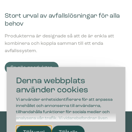
Stort urval av avfallslösningar för alla
behov
Produkterna är designade så att de är enkla att
kombinera och koppla samman till ett enda
avfallssystem.
Se alla produkter
Denna webbplats
använder cookies
Vi använder enhetsidentifierare för att anpassa
innehållet och annonserna till användarna,
tillhandahålla funktioner för sociala medier och
analysera vår trafik. Vi vidarebefordrar även
sådana identifierare och annan information från
din enhet till de sociala medier och annons- och