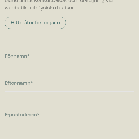
bland annat konsultbesök och försäljning via
webbutik och fysiska butiker.
Hitta återförsäljare
Förnamn
Efternamn
E-postadress