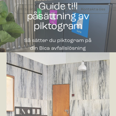
Skip
Guide till
to
Hitta återförsäljare
Kontakta oss
påsättning av
content
piktogram
Så sätter du piktogram på
din Bica avfallslösning