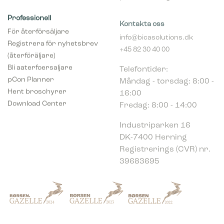
Professionell
Kontakta oss
För återförsäljare
info@bicasolutions.dk
Registrera för nyhetsbrev
+45 82 30 40 00
(återföräljare)
Telefontider:
Bli aaterfoersaljare
Måndag - torsdag: 8:00 -
pCon Planner
16:00
Hent broschyrer
Fredag: 8:00 - 14:00
Download Center
Industriparken 16
DK-7400 Herning
Registrerings (CVR) nr.
39683695