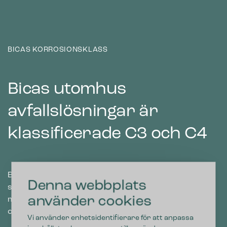
BICAS KORROSIONSKLASS
Bicas utomhus
avfallslösningar är
klassificerade C3 och C4
Bicas utomhus avfallsbehållare är alla tillverkade i
Denna webbplats
stål. Detta material är starkt och har lång livslängd,
använder cookies
men som beskrivet ovan kan stålkonstruktioner i
olika miljöer rosta.
Vi använder enhetsidentifierare för att anpassa