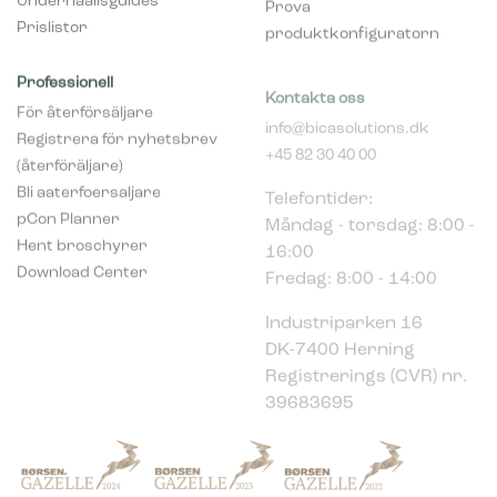
Prislistor
produktkonfiguratorn
Professionell
Kontakta oss
För återförsäljare
info@bicasolutions.dk
Registrera för nyhetsbrev
+45 82 30 40 00
(återföräljare)
Telefontider:
Bli aaterfoersaljare
Måndag - torsdag: 8:00 -
pCon Planner
16:00
Hent broschyrer
Fredag: 8:00 - 14:00
Download Center
Industriparken 16
DK-7400 Herning
Registrerings (CVR) nr.
39683695