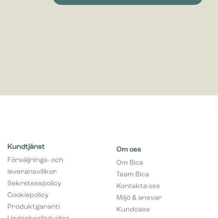
Kundtjänst
Om oss
Försäljnings- och
Om Bica
leveransvillkor
Team Bica
Sekretesspolicy
Kontakta oss
Cookiepolicy
Miljö & ansvar
Produktgaranti
Kundcase
Underhaallsguides
Prova