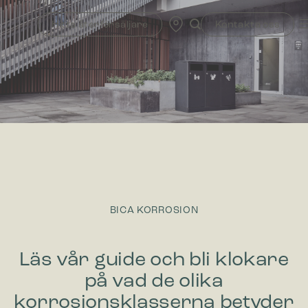
Skip
to
Hitta återförsäljare
Kontakta oss
content
BICA KORROSION
Läs vår guide och bli klokare
på vad de olika
korrosionsklasserna betyder