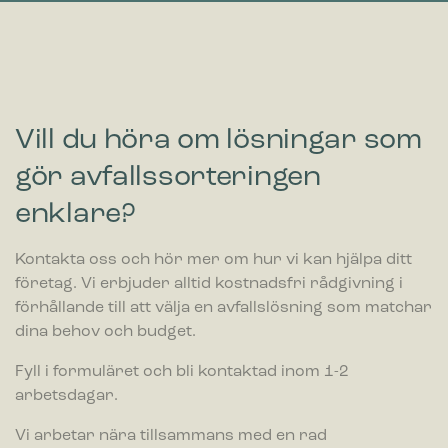
Statistik
Cookies för statistik hjälper en webbplatsägare att förstå hur
besökare interagerar med webbplatser genom att samla och
rapportera in information anonymt.
Vill du höra om lösningar som
Marknadsföring
Cookies för marknadsföring används för att spåra besökare
gör avfallssorteringen
på webbplatser. Avsikten är att visa annonser som är
relevanta och engagerande för enskilda användare, och
enklare?
därmed mer värdefull för utgivare och
tredjepartsannonsörer.
Kontakta oss och hör mer om hur vi kan hjälpa ditt
företag. Vi erbjuder alltid kostnadsfri rådgivning i
förhållande till att välja en avfallslösning som matchar
dina behov och budget.
Fyll i formuläret och bli kontaktad inom 1-2
arbetsdagar.
Vi arbetar nära tillsammans med en rad