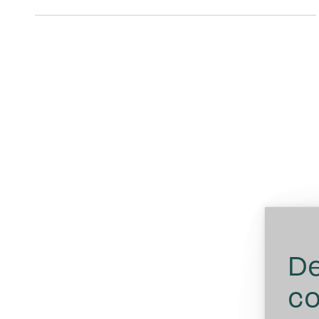
De
co