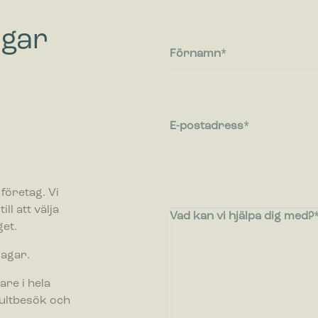
ngar
Förnamn
E-postadress
företag. Vi
ll att välja
Vad kan vi hjälpa dig med?
et.
dagar.
are i hela
sultbesök och