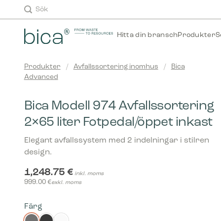
Skip
Sök
to
content
Hitta din bransch
Produkter
S
Produkter
/
Avfallssortering inomhus
/
Bica
Advanced
Bica Modell 974 Avfallssortering
2×65 liter Fotpedal/öppet inkast
Elegant avfallssystem med 2 indelningar i stilren
design.
1,248.75
€
inkl. moms
999.00
€
exkl. moms
Färg