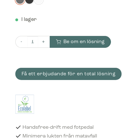
I lager
Be om en lösning
Bica Modell 974 Avfallssortering 2x65 liter Fotpedal/öppe
Få ett erbjudande för en total lösning
Handsfree-drift med fotpedal
Minimera lukten från matavfall