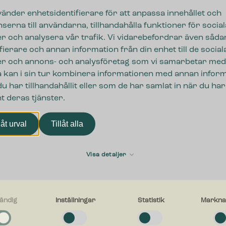
vänder enhetsidentifierare för att anpassa innehållet och
serna till användarna, tillhandahålla funktioner för social
r och analysera vår trafik. Vi vidarebefordrar även såda
ifierare och annan information från din enhet till de social
r och annons- och analysföretag som vi samarbetar med
 kan i sin tur kombinera informationen med annan infor
u har tillhandahållit eller som de har samlat in när du har
t deras tjänster.
låt urval
Tillåt alla
Visa detaljer
ändig
Inställningar
Statistik
Markna
g
a cookies låter dig använda webbplatsen genom att aktivera grundläggan