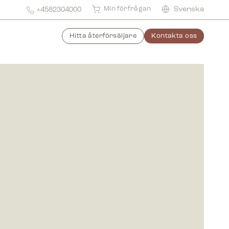
Min förfrågan
Svenska
+4582304000
Hitta återförsäljare
Kontakta oss