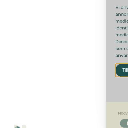
Vi an
annon
medie
ident
medie
Dessa
som d
använ
Til
Nödv
Nödvändi
Nödvändig