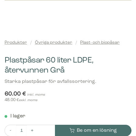
Produkter
/
Övriga produkter
/
Plast- och biopåsar
Plastpåsar 60 liter LDPE,
återvunnen Grå
Starka plastpåsar för avfallssortering.
60.00
€
inkl. moms
48.00
€
exkl. moms
I lager
Be om en lösning
Plastpåsar 60 liter LDPE, återvunnen Grå mängd