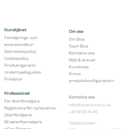
Kundtjänst
Om oss
Försäljnings- och
Om Bica
leveransvillkor
Team Bica
Sekretesspolicy
Kontakta oss
Cookiepolicy
Miljö & ansvar
Produktgaranti
Kundcase
Underhaallsguides
Prova
Prislistor
produktkonfiguratorn
Professionell
Kontakta oss
För återförsäljare
info@bicasolutions.dk
Registrera för nyhetsbrev
+45 82 30 40 00
(återföräljare)
Telefontider:
Bli aaterfoersaljare
Måndag - torsdag: 8:00 -
pCon Planner