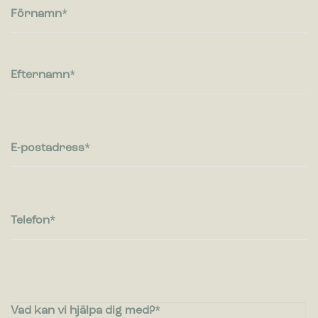
Cookies för statistik hjälper en webbplatsägare att förstå hur
Förnamn
besökare interagerar med webbplatser genom att samla och
rapportera in information anonymt.
Marknadsföring
Efternamn
Cookies för marknadsföring används för att spåra besökare
på webbplatser. Avsikten är att visa annonser som är
relevanta och engagerande för enskilda användare, och
därmed mer värdefull för utgivare och
tredjepartsannonsörer.
E-postadress
Telefon
Vad kan vi hjälpa dig med?