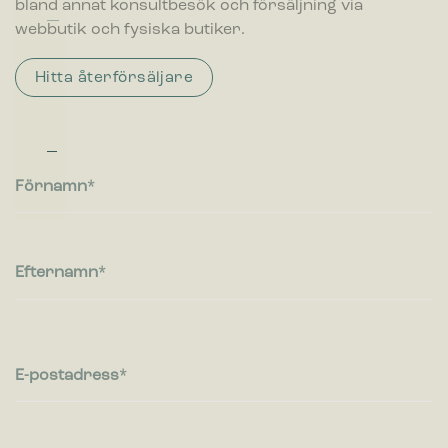
e
bland annat konsultbesök och försäljning via
h
webbutik och fysiska butiker.
å
ll
Hitta återförsäljare
a
r
e
Förnamn
Efternamn
E-postadress