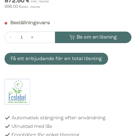
872.50
€
inkl. moms
698.00
€
exkl. moms
Beställningsvara
Be om en lösning
Bica Modell 859 Avfallsbehållare 95 liter Automatisk stängnin
Få ett erbjudande för en total lösning
Automatisk stängning efter användning
Utrustad med lås
Frontdörr för enkel tömning