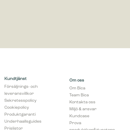
Kundtjänst
Om oss
Försäljnings- och
Om Bica
leveransvillkor
Team Bica
Sekretesspolicy
Kontakta oss
Cookiepolicy
Miljö & ansvar
Produktgaranti
Kundcase
Underhaallsguides
Prova
Prislistor
produktkonfiguratorn