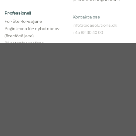
Professionell
Kontakta oss
För återförsäljare
info@bicasolutions.dk
Registrera för nyhetsbrev
+45 82 30 40 00
(återföräljare)
Telefontider:
Bli aaterfoersaljare
Måndag - torsdag: 8:00 -
pCon Planner
16:00
Hent broschyrer
Fredag: 8:00 - 14:00
Download Center
Industriparken 16
DK-7400 Herning
Registrerings (CVR) nr.
39683695