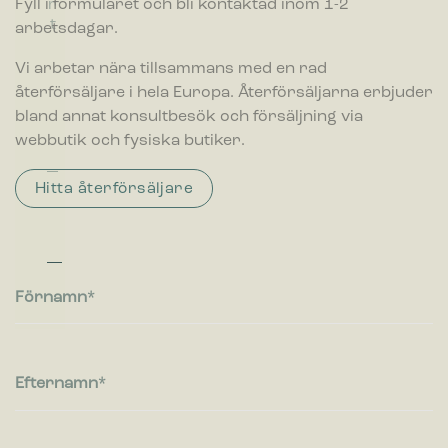
Fyll i formuläret och bli kontaktad inom 1-2
r
n
därmed mer värdefull för utgivare och
f
t
s
arbetsdagar.
tredjepartsannonsörer.
a
p
ll
a
Vi arbetar nära tillsammans med en rad
s
r
återförsäljare i hela Europa. Återförsäljarna erbjuder
b
e
e
bland annat konsultbesök och försäljning via
n
h
webbutik och fysiska butiker.
t
å
ll
Hitta återförsäljare
a
r
e
Förnamn
Efternamn