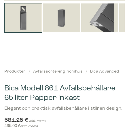
Produkter
/
Avfallssortering inomhus
/
Bica Advanced
Bica Modell 861 Avfallsbehållare
65 liter Papper inkast
Elegant och praktisk avfallsbehållare i stilren design.
581.25
€
inkl. moms
465.00
€
exkl. moms