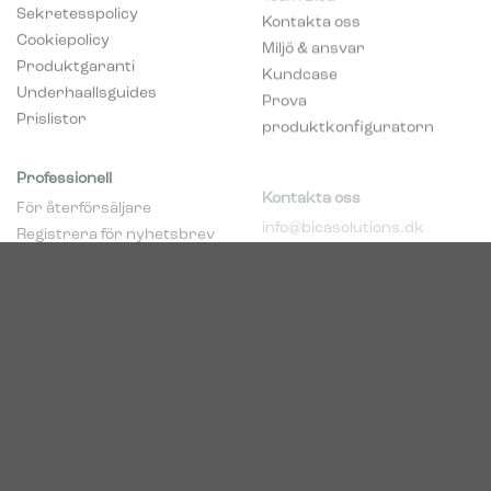
Sekretesspolicy
Kontakta oss
Cookiepolicy
Miljö & ansvar
Produktgaranti
Kundcase
Underhaallsguides
Prova
Prislistor
produktkonfiguratorn
Professionell
Kontakta oss
För återförsäljare
info@bicasolutions.dk
Registrera för nyhetsbrev
+45 82 30 40 00
(återföräljare)
Telefontider:
Bli aaterfoersaljare
Måndag - torsdag: 8:00 -
pCon Planner
16:00
Hent broschyrer
Fredag: 8:00 - 14:00
Download Center
Industriparken 16
DK-7400 Herning
Registrerings (CVR) nr.
39683695