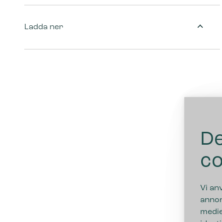
Ladda ner
De
co
Vi an
annon
medie