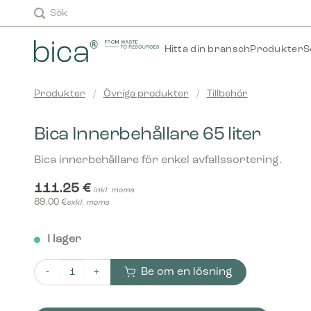
Skip
Sök
to
content
Hitta din bransch
Produkter
S
Produkter
/
Övriga produkter
/
Tillbehör
Bica Innerbehållare 65 liter
Bica innerbehållare för enkel avfallssortering.
111.25
€
inkl. moms
89.00
€
exkl. moms
I lager
Be om en lösning
Bica Innerbehållare 65 liter mängd