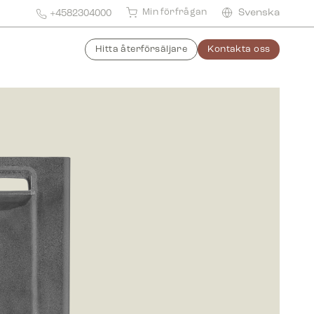
Min förfrågan
Svenska
+4582304000
Hitta återförsäljare
Kontakta oss