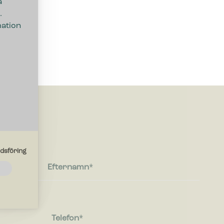
a
.
mation
dsföring
Efternamn
de
ebbplatsen
Telefon