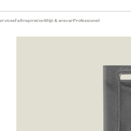
ervices
Fall
Inspiration
Miljö & ansvar
Professionell