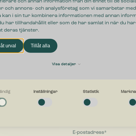
ifierare och annan information från din enhet till de social
r och annons- och analysföretag som vi samarbetar med
 kan i sin tur kombinera informationen med annan infor
u har tillhandahållit eller som de har samlat in när du har
t deras tjänster.
låt urval
Tillåt alla
Visa detaljer
ändig
Inställningar
Statistik
Markna
ngar
g
Förnamn
a cookies låter dig använda webbplatsen genom att aktivera grundläggan
r, såsom sidnavigering och åtkomst till säkra områden på webbplatsen. W
inte korrekt utan dessa cookies.
gar
E-postadress