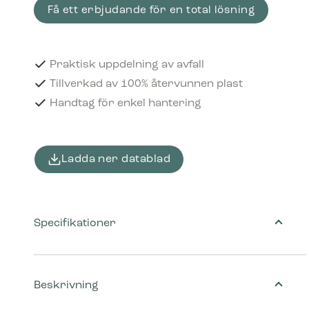
Få ett erbjudande för en total lösning
Praktisk uppdelning av avfall
Tillverkad av 100% återvunnen plast
Handtag för enkel hantering
Ladda ner datablad
Specifikationer
Beskrivning