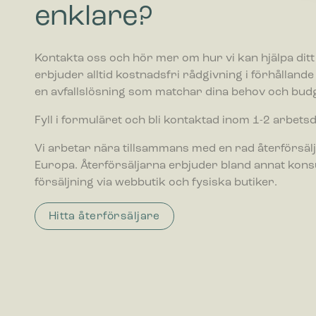
Cookies f
enklare?
webbplatse
befinner di
Kontakta oss och hör mer om hur vi kan hjälpa ditt 
Statistik
erbjuder alltid kostnadsfri rådgivning i förhållande ti
Cookies f
en avfallslösning som matchar dina behov och budg
webbplats
Fyll i formuläret och bli kontaktad inom 1-2 arbets
Marknadsf
Vi arbetar nära tillsammans med en rad återförsälj
Cookies f
visa anno
Europa. Återförsäljarna erbjuder bland annat kon
värdefull
försäljning via webbutik och fysiska butiker.
Hitta återförsäljare