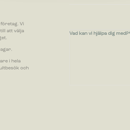
ör inställningar låter en webbplats komma ihåg information som ändrar hu
n fungerar eller visas. Detta kan t.ex. vara föredraget språk eller region
g i.
företag. Vi
ll att välja
Vad kan vi hjälpa dig med?
ör statistik hjälper en webbplatsägare att förstå hur besökare interagera
et.
er genom att samla och rapportera in information anonymt.
dagar.
öring
are i hela
ör marknadsföring används för att spåra besökare på webbplatser. Avsikte
nser som är relevanta och engagerande för enskilda användare, och där
sultbesök och
 för utgivare och tredjepartsannonsörer.