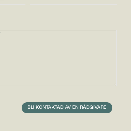
r
en du
r med
n är att
med mer