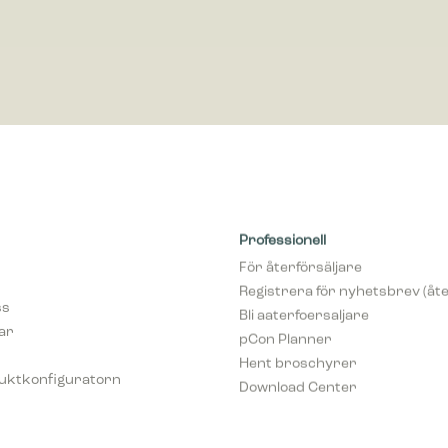
Professionell
För återförsäljare
Registrera för nyhetsbrev (åte
ss
Bli aaterfoersaljare
var
pCon Planner
Hent broschyrer
uktkonfiguratorn
Download Center