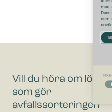
ident
medie
Dessa
som d
använ
Til
Nödv
Vill du höra om lösni
Nödvändi
Nödvändig
som gör
funktione
fungerar 
avfallssorteringen
Inställnin