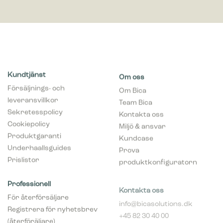
Kundtjänst
Om oss
Försäljnings- och
Om Bica
leveransvillkor
Team Bica
Sekretesspolicy
Kontakta oss
Cookiepolicy
Miljö & ansvar
Produktgaranti
Kundcase
Underhaallsguides
Prova
Prislistor
produktkonfiguratorn
Professionell
Kontakta oss
För återförsäljare
info@bicasolutions.dk
Registrera för nyhetsbrev
+45 82 30 40 00
(återföräljare)