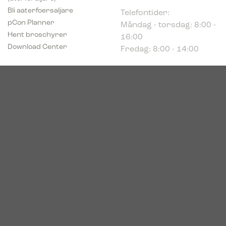
Telefontider:
Bli aaterfoersaljare
Måndag - torsdag: 8:00 -
pCon Planner
16:00
Hent broschyrer
Fredag: 8:00 - 14:00
Download Center
Industriparken 16
DK-7400 Herning
Registrerings (CVR) nr.
39683695
© 2026. Bica. All rights reserved.