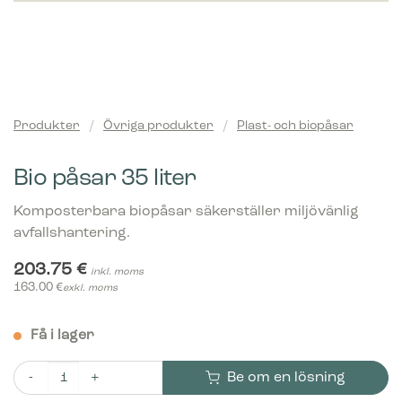
Produkter
/
Övriga produkter
/
Plast- och biopåsar
Bio påsar 35 liter
Komposterbara biopåsar säkerställer miljövänlig
avfallshantering.
203.75
€
inkl. moms
163.00
€
exkl. moms
Få i lager
Be om en lösning
Bio påsar 35 liter mängd