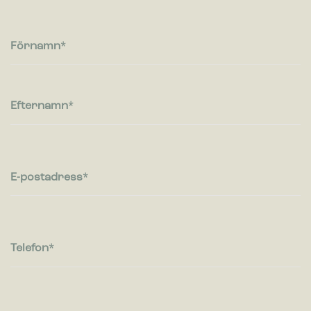
Statistik
Cookies för statistik hjälper en webbplatsägare att förstå hur
besökare interagerar med webbplatser genom att samla och
rapportera in information anonymt.
Förnamn
Marknadsföring
Cookies för marknadsföring används för att spåra besökare
Efternamn
på webbplatser. Avsikten är att visa annonser som är
relevanta och engagerande för enskilda användare, och
därmed mer värdefull för utgivare och
tredjepartsannonsörer.
E-postadress
Telefon