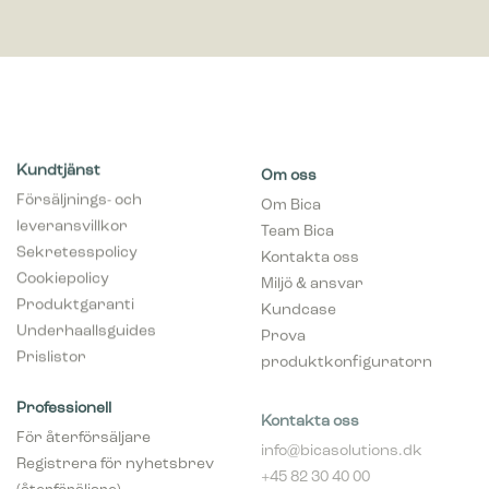
Kundtjänst
Om oss
Försäljnings- och
Om Bica
leveransvillkor
Team Bica
Sekretesspolicy
Kontakta oss
Cookiepolicy
Miljö & ansvar
Produktgaranti
Kundcase
Underhaallsguides
Prova
Prislistor
produktkonfiguratorn
Professionell
Kontakta oss
För återförsäljare
info@bicasolutions.dk
Registrera för nyhetsbrev
+45 82 30 40 00
(återföräljare)