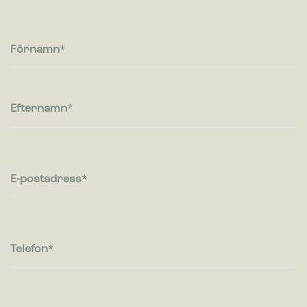
Cookies för statistik hjälper en webbplatsägare att förstå hur
besökare interagerar med webbplatser genom att samla och
rapportera in information anonymt.
Förnamn
Marknadsföring
Cookies för marknadsföring används för att spåra besökare
på webbplatser. Avsikten är att visa annonser som är
Efternamn
relevanta och engagerande för enskilda användare, och
därmed mer värdefull för utgivare och
tredjepartsannonsörer.
E-postadress
Telefon