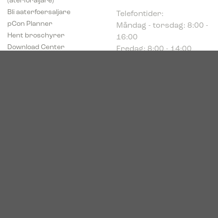
Telefontider:
Bli aaterfoersaljare
Måndag - torsdag: 8:00 -
pCon Planner
16:00
Hent broschyrer
Fredag: 8:00 - 14:00
Download Center
Industriparken 16
DK-7400 Herning
Registrerings (CVR) nr.
39683695
© 2026. Bica. All rights reserved.