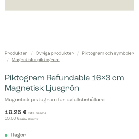
Produkter
/
Övriga produkter
/
Piktogram och symboler
/
Magnetiska piktogram
Piktogram Refundable 16×3 cm
Magnetisk Ljusgrön
Magnetisk piktogram för avfallsbehållare
16.25
€
inkl. moms
13.00
€
exkl. moms
I lager