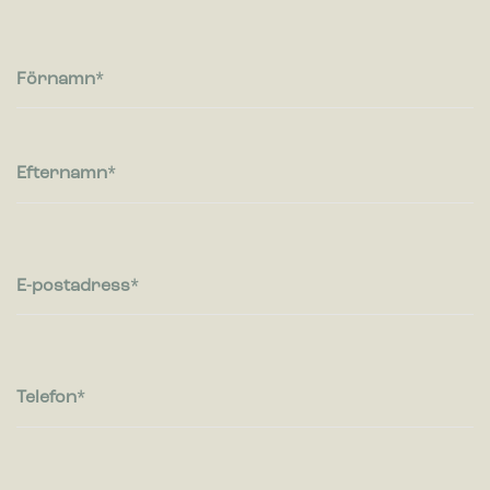
Cookies för statistik hjälper en webbplatsägare att förstå hur
besökare interagerar med webbplatser genom att samla och
rapportera in information anonymt.
Förnamn
Marknadsföring
Cookies för marknadsföring används för att spåra besökare
på webbplatser. Avsikten är att visa annonser som är
Efternamn
relevanta och engagerande för enskilda användare, och
därmed mer värdefull för utgivare och
tredjepartsannonsörer.
E-postadress
Telefon