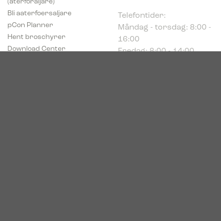
Telefontider:
Bli aaterfoersaljare
Måndag - torsdag: 8:00 -
pCon Planner
16:00
Hent broschyrer
Fredag: 8:00 - 14:00
Download Center
Industriparken 16
DK-7400 Herning
Registrerings (CVR) nr.
39683695
© 2026. Bica. All rights reserved.