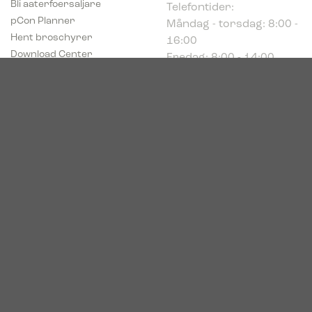
Måndag - torsdag: 8:00 -
pCon Planner
16:00
Hent broschyrer
Fredag: 8:00 - 14:00
Download Center
Industriparken 16
DK-7400 Herning
Registrerings (CVR) nr.
39683695
© 2026. Bica. All rights reserved.