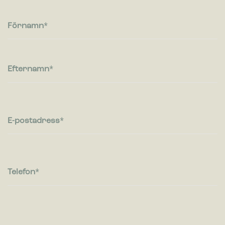
Cookies för statistik hjälper en webbplatsägare att förstå hur
besökare interagerar med webbplatser genom att samla och
rapportera in information anonymt.
Förnamn
Marknadsföring
Cookies för marknadsföring används för att spåra besökare
på webbplatser. Avsikten är att visa annonser som är
Efternamn
relevanta och engagerande för enskilda användare, och
därmed mer värdefull för utgivare och
tredjepartsannonsörer.
E-postadress
Telefon