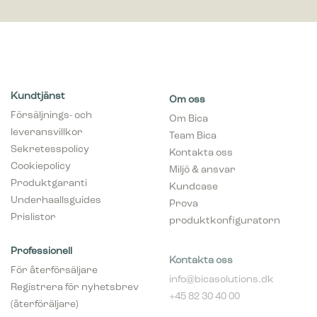
Kundtjänst
Om oss
Försäljnings- och
Om Bica
leveransvillkor
Team Bica
Sekretesspolicy
Kontakta oss
Cookiepolicy
Miljö & ansvar
Produktgaranti
Kundcase
Underhaallsguides
Prova
Prislistor
produktkonfiguratorn
Professionell
Kontakta oss
För återförsäljare
info@bicasolutions.dk
Registrera för nyhetsbrev
+45 82 30 40 00
(återföräljare)
Telefontider:
Bli aaterfoersaljare