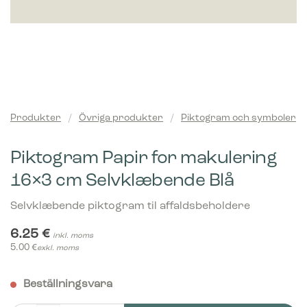
Produkter
/
Övriga produkter
/
Piktogram och symboler
Piktogram Papir for makulering
16×3 cm Selvklæbende Blå
Selvklæbende piktogram til affaldsbeholdere
6.25
€
inkl. moms
5.00
€
exkl. moms
Beställningsvara