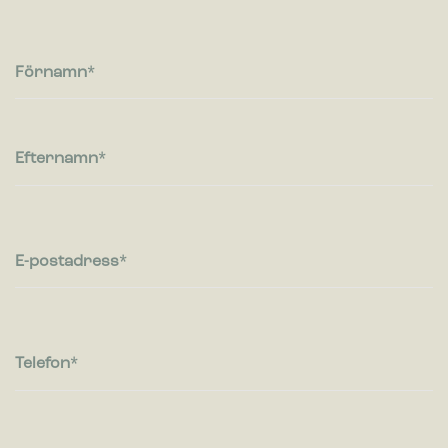
Cookies för statistik hjälper en webbplatsägare att förstå hur
besökare interagerar med webbplatser genom att samla och
rapportera in information anonymt.
Förnamn
Marknadsföring
Cookies för marknadsföring används för att spåra besökare
på webbplatser. Avsikten är att visa annonser som är
Efternamn
relevanta och engagerande för enskilda användare, och
därmed mer värdefull för utgivare och
tredjepartsannonsörer.
E-postadress
Telefon