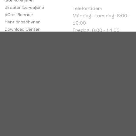
Telefontider:
Bli aaterfoersaljare
Måndag - torsdag: 8:00 -
pCon Planner
16:00
Hent broschyrer
Fredag: 8:00 - 14:00
Download Center
Industriparken 16
DK-7400 Herning
Registrerings (CVR) nr.
39683695
© 2026. Bica. All rights reserved.