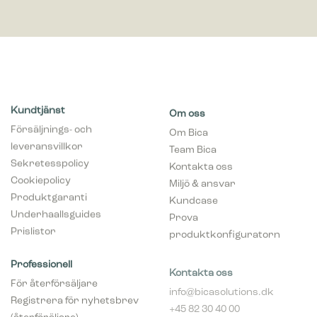
Kundtjänst
Om oss
Försäljnings- och
Om Bica
leveransvillkor
Team Bica
Sekretesspolicy
Kontakta oss
Cookiepolicy
Miljö & ansvar
Produktgaranti
Kundcase
Underhaallsguides
Prova
Prislistor
produktkonfiguratorn
Professionell
Kontakta oss
För återförsäljare
info@bicasolutions.dk
Registrera för nyhetsbrev
+45 82 30 40 00
(återföräljare)