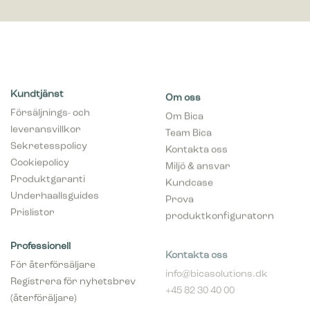
Kundtjänst
Om oss
Försäljnings- och
Om Bica
leveransvillkor
Team Bica
Sekretesspolicy
Kontakta oss
Cookiepolicy
Miljö & ansvar
Produktgaranti
Kundcase
Underhaallsguides
Prova
Prislistor
produktkonfiguratorn
Professionell
Kontakta oss
För återförsäljare
info@bicasolutions.dk
Registrera för nyhetsbrev
+45 82 30 40 00
(återföräljare)
Telefontider:
Bli aaterfoersaljare