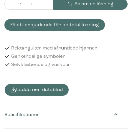
Be om en lösning
Piktogram Hard plast 16x3 cm Selvklæbende Sort mängd
Få ett erbjudande för en total lösning
Rektangulær med afrundede hjørner
Genkendelige symboler
Selvklæbende og vaskbar
Ladda ner datablad
Specifikationer