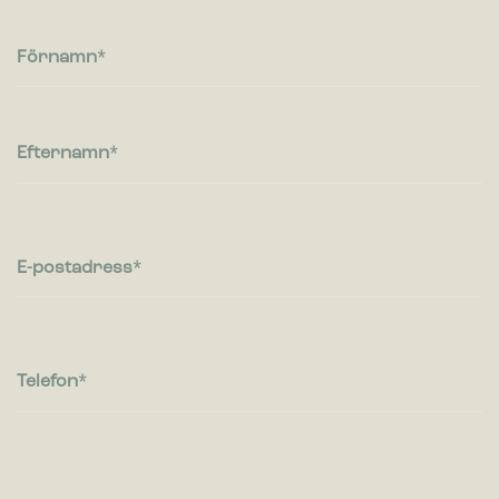
Cookies för statistik hjälper en webbplatsägare att förstå hur
besökare interagerar med webbplatser genom att samla och
rapportera in information anonymt.
Förnamn
Marknadsföring
Cookies för marknadsföring används för att spåra besökare
på webbplatser. Avsikten är att visa annonser som är
Efternamn
relevanta och engagerande för enskilda användare, och
därmed mer värdefull för utgivare och
tredjepartsannonsörer.
E-postadress
Telefon