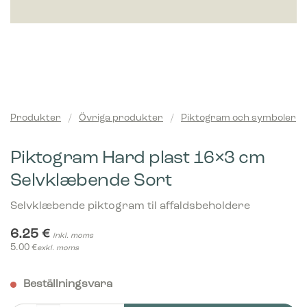
Produkter
/
Övriga produkter
/
Piktogram och symboler
Piktogram Hard plast 16×3 cm
Selvklæbende Sort
Selvklæbende piktogram til affaldsbeholdere
6.25
€
inkl. moms
5.00
€
exkl. moms
Beställningsvara