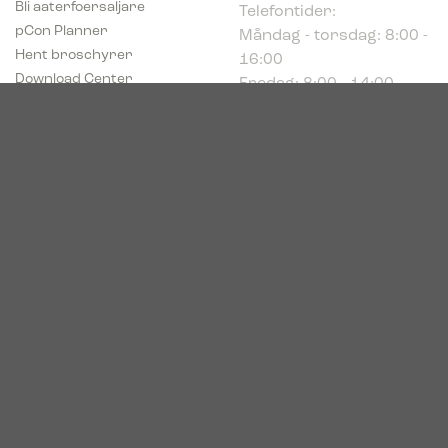
Måndag - torsdag: 8:00 -
pCon Planner
16:00
Hent broschyrer
Fredag: 8:00 - 14:00
Download Center
Industriparken 16
DK-7400 Herning
Registrerings (CVR) nr.
39683695
© 2026. Bica. All rights reserved.