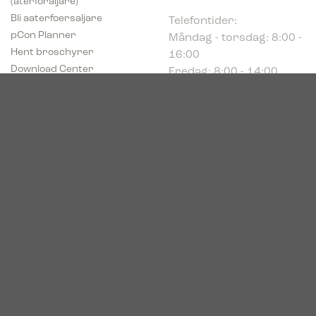
Telefontider:
Bli aaterfoersaljare
Måndag - torsdag: 8:00 -
pCon Planner
16:00
Hent broschyrer
Fredag: 8:00 - 14:00
Download Center
Industriparken 16
DK-7400 Herning
Registrerings (CVR) nr.
39683695
© 2026. Bica. All rights reserved.