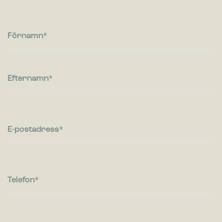
Cookies för statistik hjälper en webbplatsägare att förstå hur
besökare interagerar med webbplatser genom att samla och
rapportera in information anonymt.
Förnamn
Marknadsföring
Cookies för marknadsföring används för att spåra besökare
på webbplatser. Avsikten är att visa annonser som är
Efternamn
relevanta och engagerande för enskilda användare, och
därmed mer värdefull för utgivare och
tredjepartsannonsörer.
E-postadress
Telefon