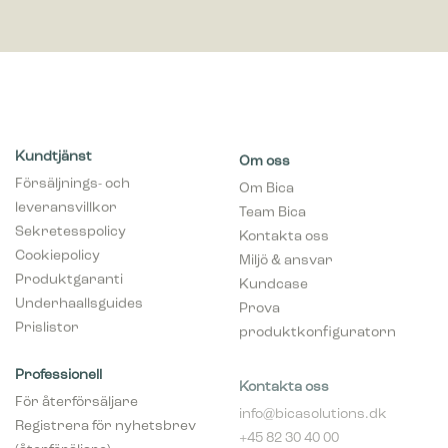
Kundtjänst
Om oss
Försäljnings- och
Om Bica
leveransvillkor
Team Bica
Sekretesspolicy
Kontakta oss
Cookiepolicy
Miljö & ansvar
Produktgaranti
Kundcase
Underhaallsguides
Prova
Prislistor
produktkonfiguratorn
Professionell
Kontakta oss
För återförsäljare
info@bicasolutions.dk
Registrera för nyhetsbrev
+45 82 30 40 00
(återföräljare)