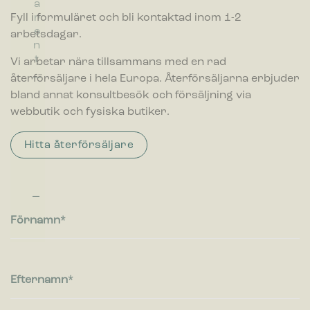
relevanta och engagerande för enskilda användare, och
a
it
v
därmed mer värdefull för utgivare och
Fyll i formuläret och bli kontaktad inom 1-2
r
f
tredjepartsannonsörer.
e
arbetsdagar.
a
n
ll
t
Vi arbetar nära tillsammans med en rad
s
återförsäljare i hela Europa. Återförsäljarna erbjuder
b
e
bland annat konsultbesök och försäljning via
h
webbutik och fysiska butiker.
å
ll
Hitta återförsäljare
a
r
e
Förnamn
Efternamn