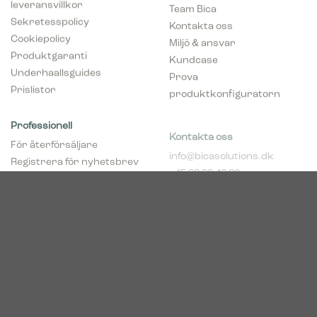
leveransvillkor
Team Bica
Sekretesspolicy
Kontakta oss
Cookiepolicy
Miljö & ansvar
Produktgaranti
Kundcase
Underhaallsguides
Prova
Prislistor
produktkonfiguratorn
Professionell
Kontakta oss
För återförsäljare
info@bicasolutions.dk
Registrera för nyhetsbrev
+45 82 30 40 00
(återföräljare)
Telefontider:
Bli aaterfoersaljare
Måndag - torsdag: 8:00 -
pCon Planner
16:00
Hent broschyrer
Fredag: 8:00 - 14:00
Download Center
Industriparken 16
DK-7400 Herning
Registrerings (CVR) nr.
39683695