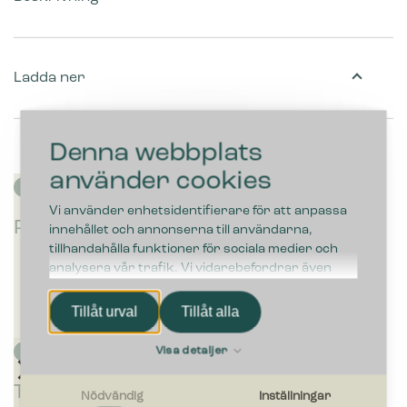
Ladda ner
Denna webbplats
använder cookies
Vi använder enhetsidentifierare för att anpassa
P
P
Plastpåsar
innehållet och annonserna till användarna,
l
l
tillhandahålla funktioner för sociala medier och
a
a
analysera vår trafik. Vi vidarebefordrar även
s
s
sådana identifierare och annan information från
t
t
din enhet till de sociala medier och annons- och
p
p
Tillåt urval
Tillåt alla
analysföretag som vi samarbetar med. Dessa kan
å
å
i sin tur kombinera informationen med annan
s
s
Visa detaljer
information som du har tillhandahållit eller som de
a
a
r
r
har samlat in när du har använt deras tjänster.
Tillbehör
B
B
B
B
B
Nödvändig
Inställningar
5
5