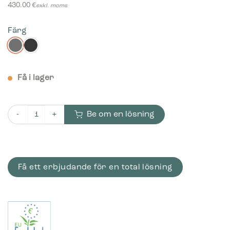
430.00
€
exkl. moms
Färg
Få i lager
Be om en lösning
Bica Modell 885 Avfallsbehållare 45 liter Lyftbart lock mängd
Få ett erbjudande för en total lösning