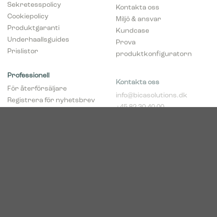
Sekretesspolicy
Kontakta oss
Cookiepolicy
Miljö & ansvar
Produktgaranti
Kundcase
Underhaallsguides
Prova
Prislistor
produktkonfiguratorn
Professionell
Kontakta oss
För återförsäljare
info@bicasolutions.dk
Registrera för nyhetsbrev
+45 82 30 40 00
(återföräljare)
Telefontider:
Bli aaterfoersaljare
Måndag - torsdag: 8:00 -
pCon Planner
16:00
Hent broschyrer
Fredag: 8:00 - 14:00
Download Center
Industriparken 16
DK-7400 Herning
Registrerings (CVR) nr.
39683695