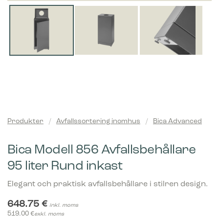
Produkter
/
Avfallssortering inomhus
/
Bica Advanced
Bica Modell 856 Avfallsbehållare
95 liter Rund inkast
Elegant och praktisk avfallsbehållare i stilren design.
648.75
€
inkl. moms
519.00
€
exkl. moms