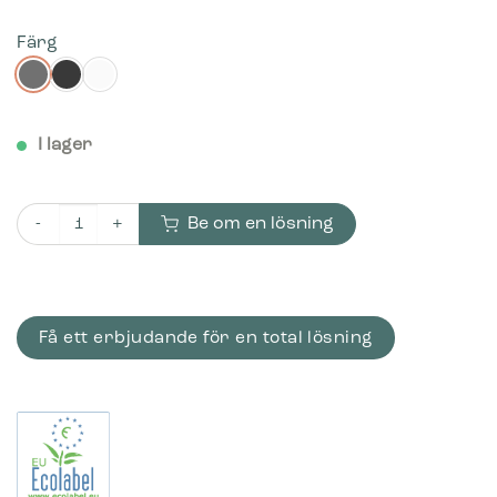
Färg
I lager
Be om en lösning
Bica Modell 856 Avfallsbehållare 95 liter Rund inkast mängd
Få ett erbjudande för en total lösning