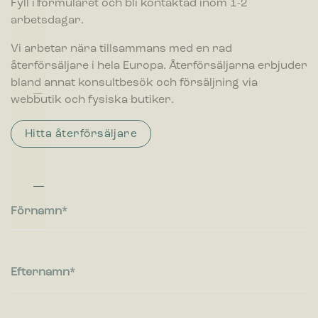
Fyll i formuläret och bli kontaktad inom 1-2
l
p
a
därmed mer värdefull för utgivare och
p
f
a
r
arbetsdagar.
tredjepartsannonsörer.
pl
a
r
t
in
ll
e
Vi arbetar nära tillsammans med en rad
g
s
n
återförsäljare i hela Europa. Återförsäljarna erbjuder
b
t
e
bland annat konsultbesök och försäljning via
h
webbutik och fysiska butiker.
å
ll
Hitta återförsäljare
a
r
e
Förnamn
Efternamn