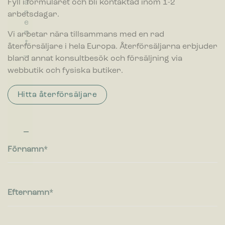
Fyll i formuläret och bli kontaktad inom 1-2
a
därmed mer värdefull för utgivare och
f
f
r
arbetsdagar.
tredjepartsannonsörer.
a
a
e
ll
ll
n
Vi arbetar nära tillsammans med en rad
s
s
t
återförsäljare i hela Europa. Återförsäljarna erbjuder
b
b
e
e
bland annat konsultbesök och försäljning via
h
h
webbutik och fysiska butiker.
å
å
ll
ll
Hitta återförsäljare
a
a
r
r
e
e
Förnamn
Efternamn