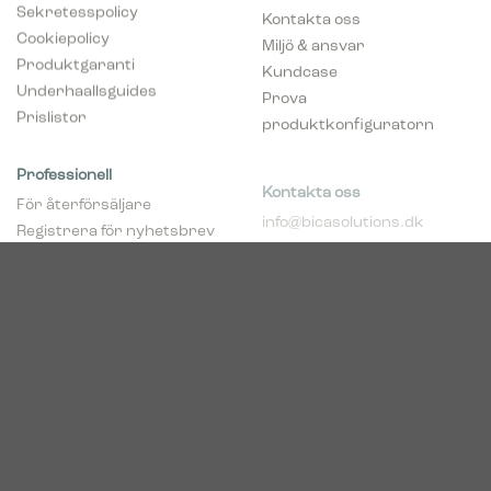
Sekretesspolicy
Kontakta oss
Cookiepolicy
Miljö & ansvar
Produktgaranti
Kundcase
Underhaallsguides
Prova
Prislistor
produktkonfiguratorn
Professionell
Kontakta oss
För återförsäljare
info@bicasolutions.dk
Registrera för nyhetsbrev
+45 82 30 40 00
(återföräljare)
Telefontider:
Bli aaterfoersaljare
Måndag - torsdag: 8:00 -
pCon Planner
16:00
Hent broschyrer
Fredag: 8:00 - 14:00
Download Center
Industriparken 16
DK-7400 Herning
Registrerings (CVR) nr.
39683695