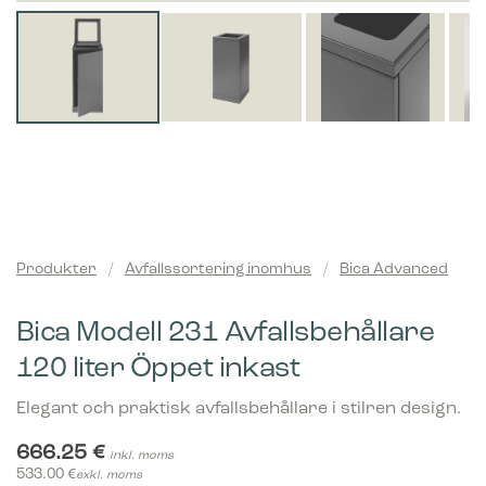
Produkter
/
Avfallssortering inomhus
/
Bica Advanced
Bica Modell 231 Avfallsbehållare
120 liter Öppet inkast
Elegant och praktisk avfallsbehållare i stilren design.
666.25
€
inkl. moms
533.00
€
exkl. moms