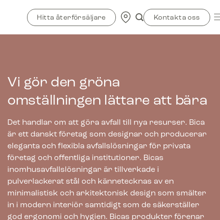
Skip
to
Hitta återförsäljare
Kontakta oss
content
Vi gör den gröna
omställningen lättare att bära
Det handlar om att göra avfall till nya resurser. Bica
är ett danskt företag som designar och producerar
eleganta och flexibla avfallslösningar för privata
företag och offentliga institutioner. Bicas
inomhusavfallslösningar är tillverkade i
pulverlackerat stål och kännetecknas av en
minimalistisk och arkitektonisk design som smälter
in i modern interiör samtidigt som de säkerställer
god ergonomi och hygien. Bicas produkter förenar