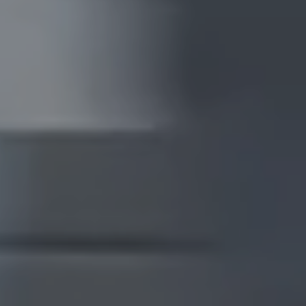
relevanta och engagerande för enskilda användare, och
därmed mer värdefull för utgivare och
tredjepartsannonsörer.