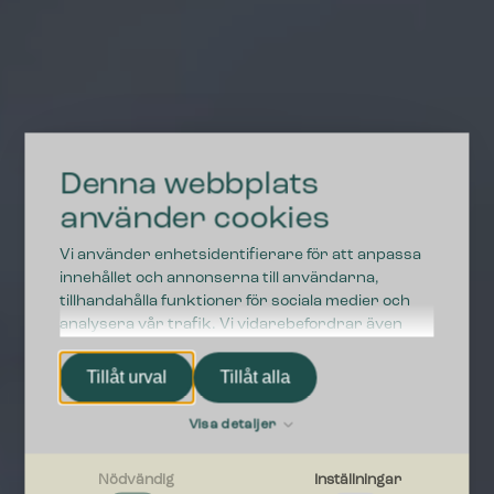
Denna webbplats
använder cookies
Vi använder enhetsidentifierare för att anpassa
innehållet och annonserna till användarna,
tillhandahålla funktioner för sociala medier och
analysera vår trafik. Vi vidarebefordrar även
sådana identifierare och annan information från
din enhet till de sociala medier och annons- och
Tillåt urval
Tillåt alla
analysföretag som vi samarbetar med. Dessa kan
i sin tur kombinera informationen med annan
Visa detaljer
information som du har tillhandahållit eller som de
har samlat in när du har använt deras tjänster.
Nödvändig
Inställningar