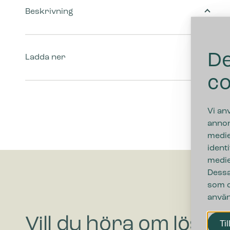
Beskrivning
De
Ladda ner
co
Vi an
annon
medie
ident
medie
Dessa
som d
använ
Vill du höra om lösni
Til