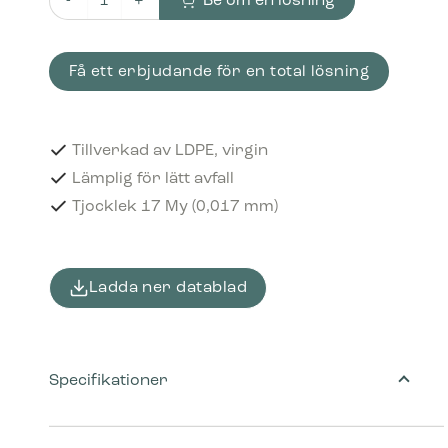
Be om en lösning
Plastpåsar 20 liter Med dragsko LDPE, virgin Grå mängd
Få ett erbjudande för en total lösning
Tillverkad av LDPE, virgin
Lämplig för lätt avfall
Tjocklek 17 My (0,017 mm)
Ladda ner datablad
Specifikationer