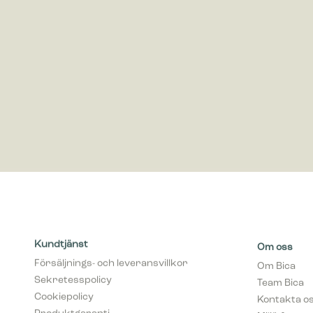
Marknadsf
Cookies f
visa anno
värdefull
Kundtjänst
Om oss
Försäljnings- och leveransvillkor
Om Bica
Sekretesspolicy
Team Bica
Cookiepolicy
Kontakta o
Produktgaranti
Miljö & ans