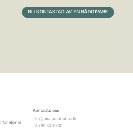
n är att
med mer
Kontakta oss
info@bicasolutions.dk
rföräljare)
+45 82 30 40 00
Telefontider: