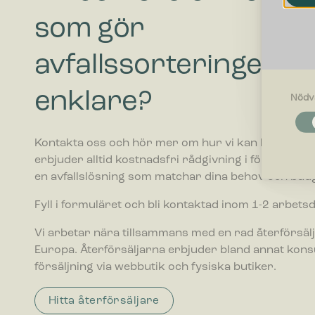
som gör
avfallssorteringen
enklare?
Nödv
Nödvändi
Nödvändig
Kontakta oss och hör mer om hur vi kan hjälpa ditt 
funktione
fungerar 
erbjuder alltid kostnadsfri rådgivning i förhållande ti
en avfallslösning som matchar dina behov och budg
Inställnin
Fyll i formuläret och bli kontaktad inom 1-2 arbets
Cookies f
webbplatse
befinner di
Vi arbetar nära tillsammans med en rad återförsälj
Europa. Återförsäljarna erbjuder bland annat kon
försäljning via webbutik och fysiska butiker.
Statistik
Cookies f
webbplats
Hitta återförsäljare