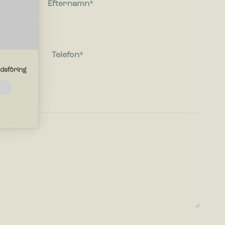
Efternamn
Telefon
dsföring
de
ebbplatsen
r
en du
r med