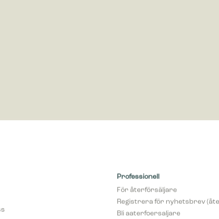
öring
ör marknadsföring används för att spåra besökare på webbplatser. Avsikte
nser som är relevanta och engagerande för enskilda användare, och där
 för utgivare och tredjepartsannonsörer.
Professionell
För återförsäljare
Registrera för nyhetsbrev (åte
ss
Bli aaterfoersaljare
var
pCon Planner