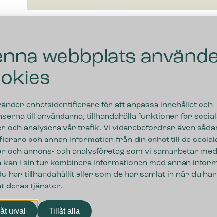
nna webbplats använd
okies
vänder enhetsidentifierare för att anpassa innehållet och
serna till användarna, tillhandahålla funktioner för social
r och analysera vår trafik. Vi vidarebefordrar även såda
ifierare och annan information från din enhet till de social
r och annons- och analysföretag som vi samarbetar med
 kan i sin tur kombinera informationen med annan infor
u har tillhandahållit eller som de har samlat in när du har
t deras tjänster.
ngar
låt urval
Tillåt alla