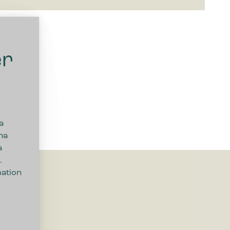
er
a
na
a
.
mation