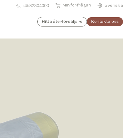
Min förfrågan
Svenska
+4582304000
Hitta återförsäljare
Kontakta oss