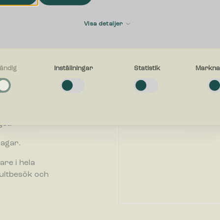
Förnamn
Visa detaljer
E-postadress
ändig
Inställningar
Statistik
Markna
g
a cookies låter dig använda webbplatsen genom att aktivera grundläggan
företag. Vi
r, såsom sidnavigering och åtkomst till säkra områden på webbplatsen. W
inte korrekt utan dessa cookies.
ll att välja
Vad kan vi hjälpa dig med?
et.
gar
dagar.
ör inställningar låter en webbplats komma ihåg information som ändrar hu
n fungerar eller visas. Detta kan t.ex. vara föredraget språk eller region
g i.
are i hela
sultbesök och
ör statistik hjälper en webbplatsägare att förstå hur besökare interagera
er genom att samla och rapportera in information anonymt.