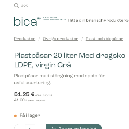
Skip
Sök
to
content
Hitta din bransch
Produkter
S
Produkter
/
Övriga produkter
/
Plast- och biopåsar
Plastpåsar 20 liter Med dragsko
LDPE, virgin Grå
Plastpåsar med stängning med spets för
avfallssortering.
51.25
€
inkl. moms
41.00
€
exkl. moms
Få i lager