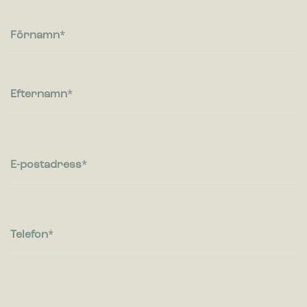
Cookies för statistik hjälper en webbplatsägare att förstå hur
besökare interagerar med webbplatser genom att samla och
rapportera in information anonymt.
Förnamn
Marknadsföring
Cookies för marknadsföring används för att spåra besökare
på webbplatser. Avsikten är att visa annonser som är
Efternamn
relevanta och engagerande för enskilda användare, och
därmed mer värdefull för utgivare och
tredjepartsannonsörer.
E-postadress
Telefon