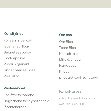
Kundtjänst
Om oss
Försäljnings- och
Om Bica
leveransvillkor
Team Bica
Sekretesspolicy
Kontakta oss
Cookiepolicy
Miljö & ansvar
Produktgaranti
Kundcase
Underhaallsguides
Prova
Prislistor
produktkonfiguratorn
Professionell
Kontakta oss
För återförsäljare
info@bicasolutions.dk
Registrera för nyhetsbrev
+45 82 30 40 00
(återföräljare)
Telefontider:
Bli aaterfoersaljare