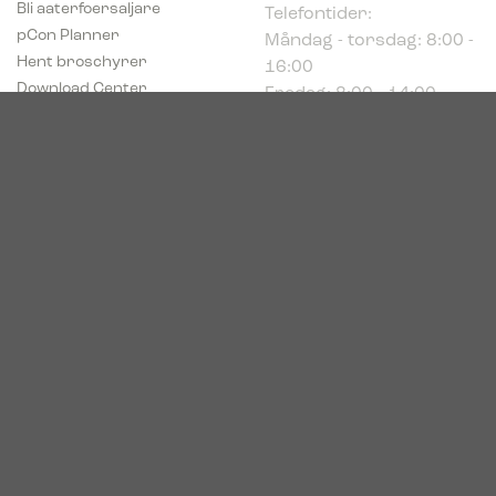
Måndag - torsdag: 8:00 -
pCon Planner
16:00
Hent broschyrer
Fredag: 8:00 - 14:00
Download Center
Industriparken 16
DK-7400 Herning
Registrerings (CVR) nr.
39683695
© 2026. Bica. All rights reserved.