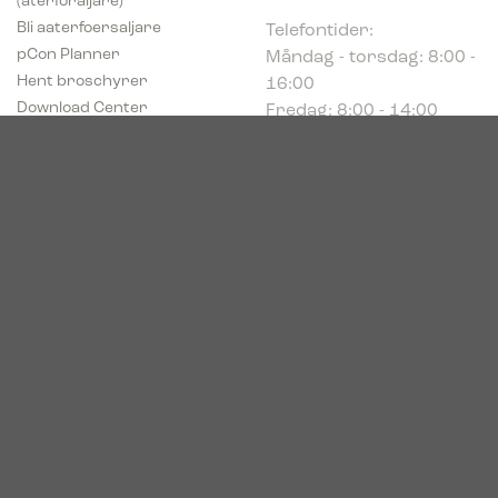
Telefontider:
Bli aaterfoersaljare
Måndag - torsdag: 8:00 -
pCon Planner
16:00
Hent broschyrer
Fredag: 8:00 - 14:00
Download Center
Industriparken 16
DK-7400 Herning
Registrerings (CVR) nr.
39683695
© 2026. Bica. All rights reserved.