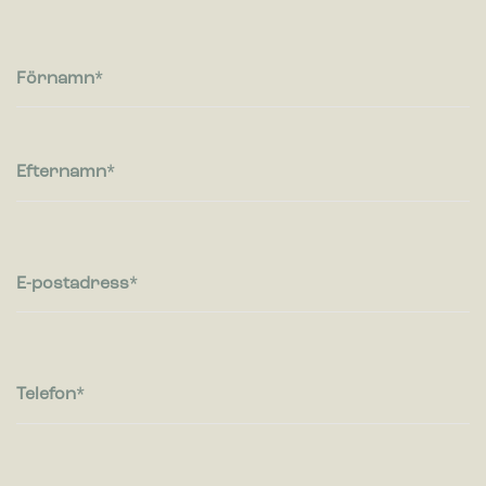
Cookies för statistik hjälper en webbplatsägare att förstå hur
besökare interagerar med webbplatser genom att samla och
rapportera in information anonymt.
Förnamn
Marknadsföring
Cookies för marknadsföring används för att spåra besökare
på webbplatser. Avsikten är att visa annonser som är
Efternamn
relevanta och engagerande för enskilda användare, och
därmed mer värdefull för utgivare och
tredjepartsannonsörer.
E-postadress
Telefon