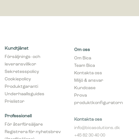
Kundtjänst
Om oss
Försäljnings- och
Om Bica
leveransvillkor
Team Bica
Sekretesspolicy
Kontakta oss
Cookiepolicy
Miljö & ansvar
Produktgaranti
Kundcase
Underhaallsguides
Prova
Prislistor
produktkonfiguratorn
Professionell
Kontakta oss
För återförsäljare
info@bicasolutions.dk
Registrera för nyhetsbrev
+45 82 30 40 00
(återföräljare)