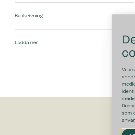
Beskrivning
De
Ladda ner
co
Vi an
annon
medie
ident
medie
Dessa
som d
använ