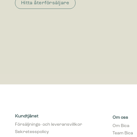
Hitta återförsäljare
Marknadsf
Cookies f
visa anno
värdefull
Kundtjänst
Om oss
Försäljnings- och leveransvillkor
Om Bica
Sekretesspolicy
Team Bica