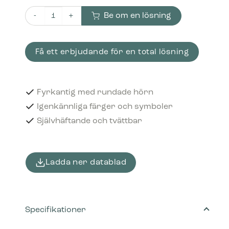
Be om en lösning
Piktogram Porcelain & China 12x12 cm Selvklebende Lju
Få ett erbjudande för en total lösning
Fyrkantig med rundade hörn
Igenkännliga färger och symboler
Självhäftande och tvättbar
Ladda ner datablad
Specifikationer