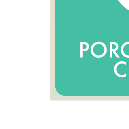
sgrön mängd