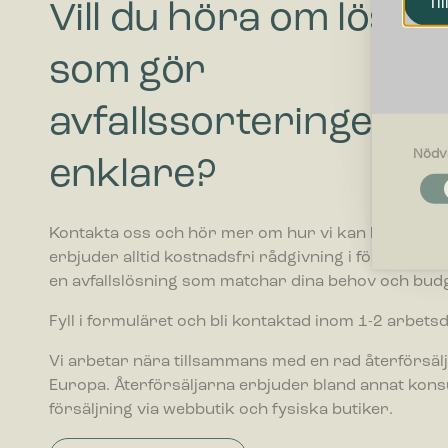
Til
Vill du höra om lösni
som gör
avfallssorteringen
Nödv
enklare?
Nödvändi
Nödvändig
funktione
Kontakta oss och hör mer om hur vi kan hjälpa ditt 
fungerar 
erbjuder alltid kostnadsfri rådgivning i förhållande ti
en avfallslösning som matchar dina behov och budg
Inställnin
Cookies f
Fyll i formuläret och bli kontaktad inom 1-2 arbets
webbplatse
befinner di
Vi arbetar nära tillsammans med en rad återförsälj
Europa. Återförsäljarna erbjuder bland annat kon
Statistik
försäljning via webbutik och fysiska butiker.
Cookies f
webbplats