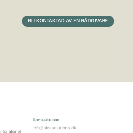
n är att
med mer
Kontakta oss
info@bicasolutions.dk
rföräljare)
+45 82 30 40 00