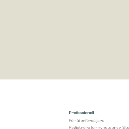
öring
ör marknadsföring används för att spåra besökare på webbplatser. Avsikte
nser som är relevanta och engagerande för enskilda användare, och där
 för utgivare och tredjepartsannonsörer.
Professionell
För återförsäljare
Registrera för nyhetsbrev (åte