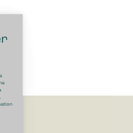
er
a
na
a
.
mation