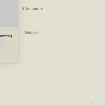
Efternamn
Telefon
dsföring
de
ebbplatsen
r
en du
r med