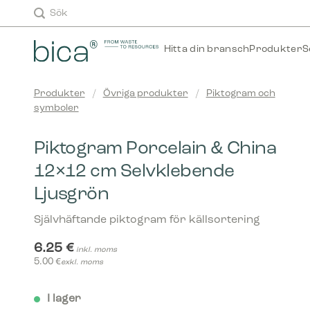
Skip
Sök
to
content
Hitta din bransch
Produkter
S
Produkter
/
Övriga produkter
/
Piktogram och
symboler
Piktogram Porcelain & China
12×12 cm Selvklebende
Ljusgrön
Självhäftande piktogram för källsortering
6.25
€
inkl. moms
5.00
€
exkl. moms
I lager