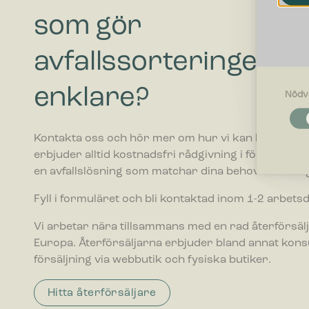
som gör
avfallssorteringen
enklare?
Nödv
Nödvändi
Nödvändig
Kontakta oss och hör mer om hur vi kan hjälpa ditt 
funktione
fungerar 
erbjuder alltid kostnadsfri rådgivning i förhållande ti
en avfallslösning som matchar dina behov och budg
Inställnin
Fyll i formuläret och bli kontaktad inom 1-2 arbets
Cookies f
webbplatse
Vi arbetar nära tillsammans med en rad återförsälj
befinner di
Europa. Återförsäljarna erbjuder bland annat kon
försäljning via webbutik och fysiska butiker.
Statistik
Cookies f
webbplats
Hitta återförsäljare