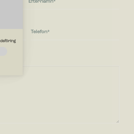
Efternamn
Telefon
dsföring
de
ebbplatsen
r
en du
r med