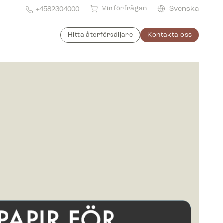
Min förfrågan
Svenska
+4582304000
Hitta återförsäljare
Kontakta oss