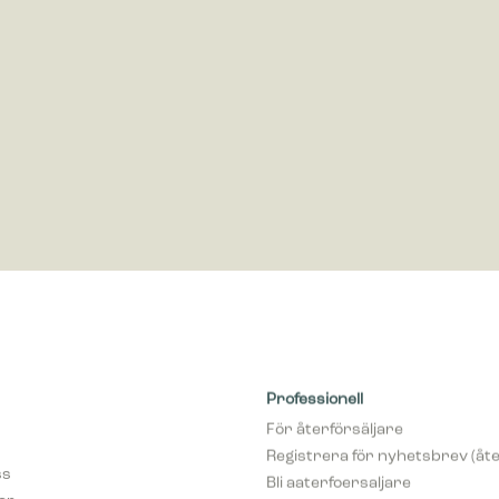
öring
ör marknadsföring används för att spåra besökare på webbplatser. Avsikte
nser som är relevanta och engagerande för enskilda användare, och där
 för utgivare och tredjepartsannonsörer.
Professionell
För återförsäljare
Registrera för nyhetsbrev (åte
ss
Bli aaterfoersaljare
var
pCon Planner