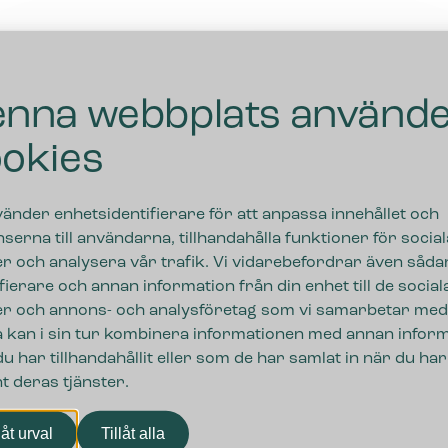
nna webbplats använd
okies
vänder enhetsidentifierare för att anpassa innehållet och
serna till användarna, tillhandahålla funktioner för social
r och analysera vår trafik. Vi vidarebefordrar även såda
ifierare och annan information från din enhet till de social
r och annons- och analysföretag som vi samarbetar med
 kan i sin tur kombinera informationen med annan infor
u har tillhandahållit eller som de har samlat in när du har
t deras tjänster.
ngar
låt urval
Tillåt alla