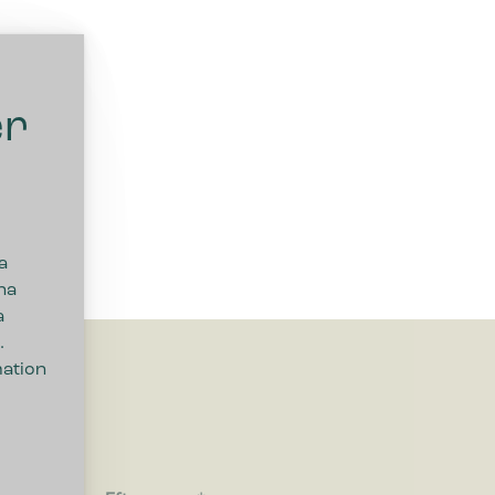
er
a
na
a
.
mation