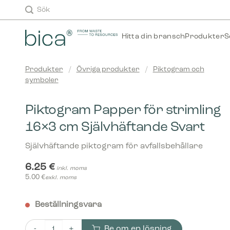
Skip
Sök
to
content
Hitta din bransch
Produkter
S
Produkter
/
Övriga produkter
/
Piktogram och
symboler
Piktogram Papper för strimling
16×3 cm Självhäftande Svart
Självhäftande piktogram för avfallsbehållare
6.25
€
inkl. moms
5.00
€
exkl. moms
Beställningsvara
Be om en lösning