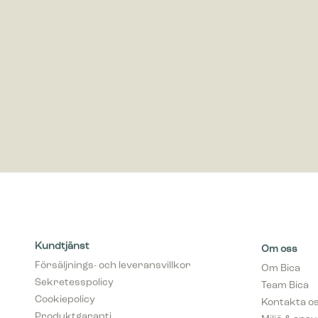
Marknadsf
Cookies f
visa anno
värdefull
Kundtjänst
Om oss
Försäljnings- och leveransvillkor
Om Bica
Sekretesspolicy
Team Bica
Cookiepolicy
Kontakta o
Produktgaranti
Miljö & ans