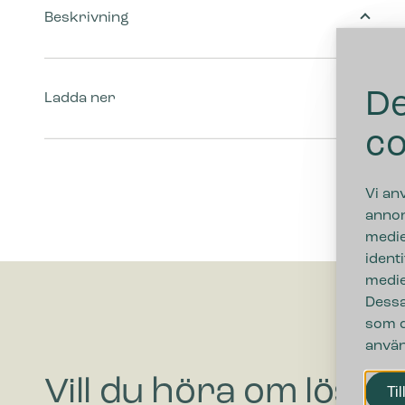
Beskrivning
De
Ladda ner
co
Vi an
annon
medie
ident
medie
Dessa
som d
använ
Vill du höra om lösni
Til