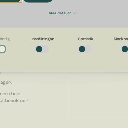
Förnamn
Visa detaljer
E-postadress
ändig
Inställningar
Statistik
Markna
g
a cookies låter dig använda webbplatsen genom att aktivera grundläggan
företag. Vi
r, såsom sidnavigering och åtkomst till säkra områden på webbplatsen. W
inte korrekt utan dessa cookies.
ll att välja
Vad kan vi hjälpa dig med?
et.
gar
dagar.
ör inställningar låter en webbplats komma ihåg information som ändrar hu
n fungerar eller visas. Detta kan t.ex. vara föredraget språk eller region
are i hela
g i.
sultbesök och
ör statistik hjälper en webbplatsägare att förstå hur besökare interagera
er genom att samla och rapportera in information anonymt.