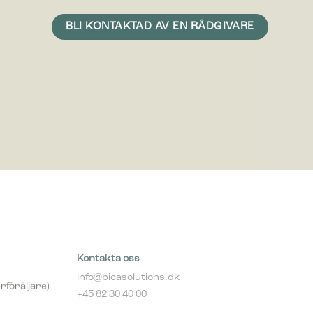
n är att
med mer
Kontakta oss
info@bicasolutions.dk
rföräljare)
+45 82 30 40 00
Telefontider: