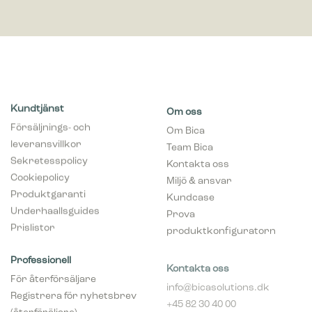
Kundtjänst
Om oss
Försäljnings- och
Om Bica
leveransvillkor
Team Bica
Sekretesspolicy
Kontakta oss
Cookiepolicy
Miljö & ansvar
Produktgaranti
Kundcase
Underhaallsguides
Prova
Prislistor
produktkonfiguratorn
Professionell
Kontakta oss
För återförsäljare
info@bicasolutions.dk
Registrera för nyhetsbrev
+45 82 30 40 00
(återföräljare)