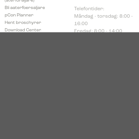
Telefontider:
Bli aaterfoersaljare
Måndag - torsdag: 8:00 -
pCon Planner
16:00
Hent broschyrer
Fredag: 8:00 - 14:00
Download Center
Industriparken 16
DK-7400 Herning
Registrerings (CVR) nr.
39683695
© 2026. Bica. All rights reserved.