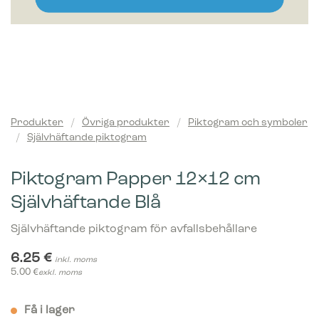
Produkter
/
Övriga produkter
/
Piktogram och symboler
/
Självhäftande piktogram
Piktogram Papper 12×12 cm
Självhäftande Blå
Självhäftande piktogram för avfallsbehållare
6.25
€
inkl. moms
5.00
€
exkl. moms
Få i lager