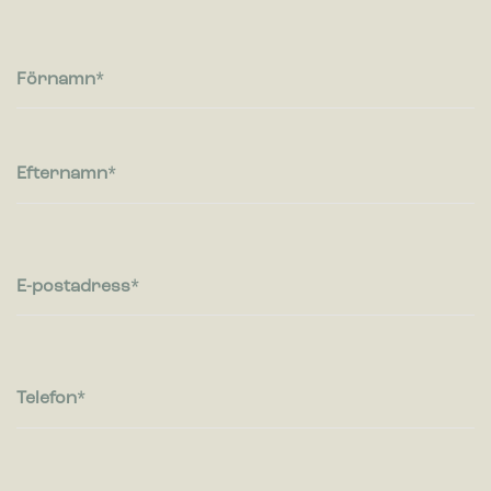
Cookies för statistik hjälper en webbplatsägare att förstå hur
besökare interagerar med webbplatser genom att samla och
rapportera in information anonymt.
Förnamn
Marknadsföring
Cookies för marknadsföring används för att spåra besökare
på webbplatser. Avsikten är att visa annonser som är
Efternamn
relevanta och engagerande för enskilda användare, och
därmed mer värdefull för utgivare och
tredjepartsannonsörer.
E-postadress
Telefon