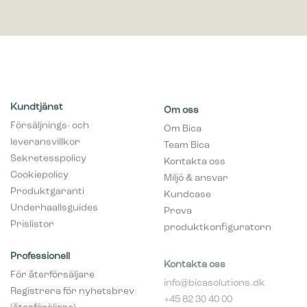
Kundtjänst
Om oss
Försäljnings- och
Om Bica
leveransvillkor
Team Bica
Sekretesspolicy
Kontakta oss
Cookiepolicy
Miljö & ansvar
Produktgaranti
Kundcase
Underhaallsguides
Prova
Prislistor
produktkonfiguratorn
Professionell
Kontakta oss
För återförsäljare
info@bicasolutions.dk
Registrera för nyhetsbrev
+45 82 30 40 00
(återföräljare)