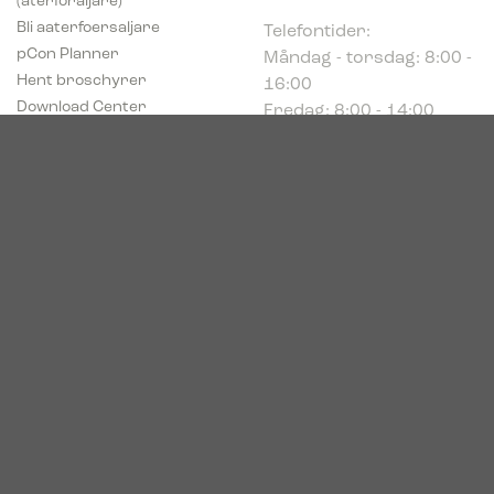
Telefontider:
Bli aaterfoersaljare
Måndag - torsdag: 8:00 -
pCon Planner
16:00
Hent broschyrer
Fredag: 8:00 - 14:00
Download Center
Industriparken 16
DK-7400 Herning
Registrerings (CVR) nr.
39683695
© 2026. Bica. All rights reserved.