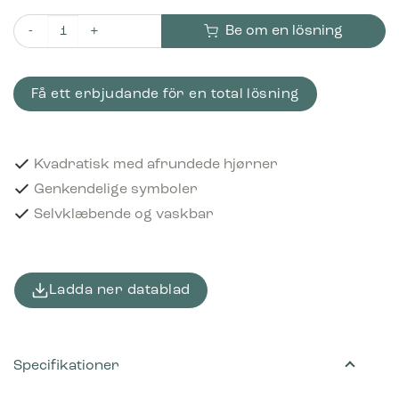
Be om en lösning
Piktogram Paper for shredding 12x12 cm Selvklæbende Sort
Få ett erbjudande för en total lösning
Kvadratisk med afrundede hjørner
Genkendelige symboler
Selvklæbende og vaskbar
Ladda ner datablad
Specifikationer