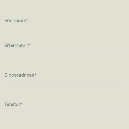
Cookies för statistik hjälper en webbplatsägare att förstå hur
besökare interagerar med webbplatser genom att samla och
rapportera in information anonymt.
Förnamn
Marknadsföring
Cookies för marknadsföring används för att spåra besökare
på webbplatser. Avsikten är att visa annonser som är
Efternamn
relevanta och engagerande för enskilda användare, och
därmed mer värdefull för utgivare och
tredjepartsannonsörer.
E-postadress
Telefon