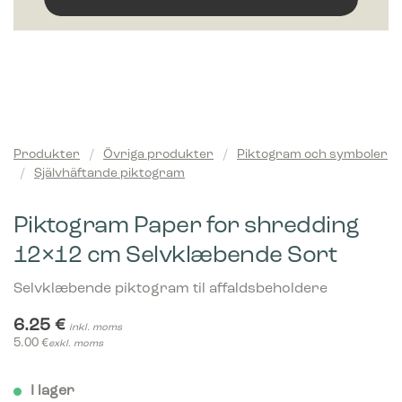
Produkter
/
Övriga produkter
/
Piktogram och symboler
/
Självhäftande piktogram
Piktogram Paper for shredding
12×12 cm Selvklæbende Sort
Selvklæbende piktogram til affaldsbeholdere
6.25
€
inkl. moms
5.00
€
exkl. moms
I lager