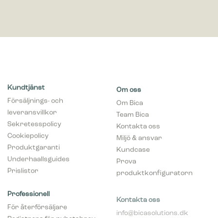
Kundtjänst
Om oss
Försäljnings- och
Om Bica
leveransvillkor
Team Bica
Sekretesspolicy
Kontakta oss
Cookiepolicy
Miljö & ansvar
Produktgaranti
Kundcase
Underhaallsguides
Prova
Prislistor
produktkonfiguratorn
Professionell
Kontakta oss
För återförsäljare
info@bicasolutions.dk
Registrera för nyhetsbrev