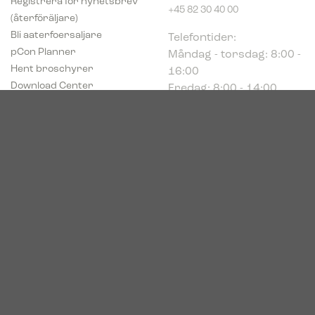
+45 82 30 40 00
(återföräljare)
Telefontider:
Bli aaterfoersaljare
Måndag - torsdag: 8:00 -
pCon Planner
16:00
Hent broschyrer
Fredag: 8:00 - 14:00
Download Center
Industriparken 16
DK-7400 Herning
Registrerings (CVR) nr.
39683695
© 2026. Bica. All rights reserved.