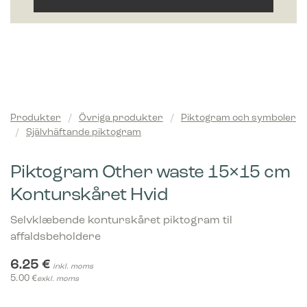
Produkter
/
Övriga produkter
/
Piktogram och symboler
/
Självhäftande piktogram
Piktogram Other waste 15×15 cm
Konturskåret Hvid
Selvklæbende konturskåret piktogram til
affaldsbeholdere
6.25
€
inkl. moms
5.00
€
exkl. moms