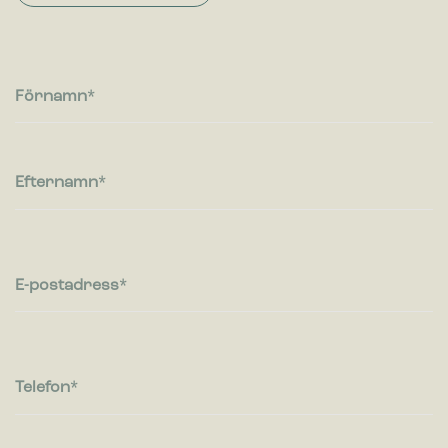
Statistik
Cookies för statistik hjälper en webbplatsägare att förstå hur
besökare interagerar med webbplatser genom att samla och
rapportera in information anonymt.
Förnamn
Marknadsföring
Cookies för marknadsföring används för att spåra besökare
på webbplatser. Avsikten är att visa annonser som är
relevanta och engagerande för enskilda användare, och
Efternamn
därmed mer värdefull för utgivare och
tredjepartsannonsörer.
E-postadress
Telefon