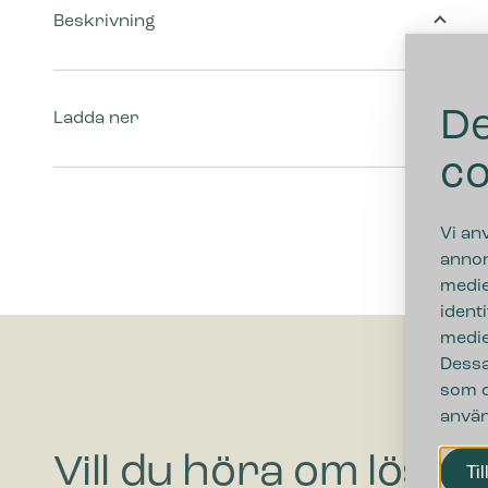
Beskrivning
De
Ladda ner
co
Vi an
annon
medie
ident
medie
Dessa
som d
använ
Vill du höra om lösni
Til