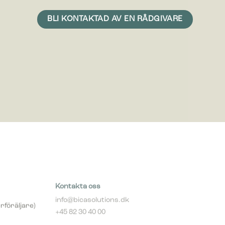
n är att
med mer
Kontakta oss
info@bicasolutions.dk
rföräljare)
+45 82 30 40 00
Telefontider: