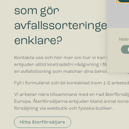
som gör
avfallssorteringen
enklare?
Nödv
Nödvändi
Nödvändig
Kontakta oss och hör mer om hur vi kan hjälpa ditt 
funktione
fungerar 
erbjuder alltid kostnadsfri rådgivning i förhållande ti
en avfallslösning som matchar dina behov och budg
Inställnin
Fyll i formuläret och bli kontaktad inom 1-2 arbets
Cookies f
webbplatse
Vi arbetar nära tillsammans med en rad återförsälj
befinner di
Europa. Återförsäljarna erbjuder bland annat kon
försäljning via webbutik och fysiska butiker.
Statistik
Cookies f
webbplats
Hitta återförsäljare