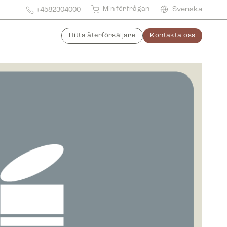
Min förfrågan
Svenska
+4582304000
Hitta återförsäljare
Kontakta oss