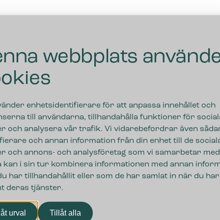
nna webbplats använd
okies
vänder enhetsidentifierare för att anpassa innehållet och
serna till användarna, tillhandahålla funktioner för social
r och analysera vår trafik. Vi vidarebefordrar även såda
ifierare och annan information från din enhet till de social
r och annons- och analysföretag som vi samarbetar med
 kan i sin tur kombinera informationen med annan infor
u har tillhandahållit eller som de har samlat in när du har
t deras tjänster.
ngar
låt urval
Tillåt alla