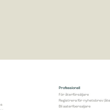
öring
ör marknadsföring används för att spåra besökare på webbplatser. Avsikte
nser som är relevanta och engagerande för enskilda användare, och där
 för utgivare och tredjepartsannonsörer.
Professionell
För återförsäljare
Registrera för nyhetsbrev (åte
ss
Bli aaterfoersaljare
var
pCon Planner