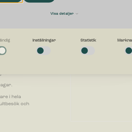
Förnamn
Visa detaljer
E-postadress
ändig
Inställningar
Statistik
Markna
g
a cookies låter dig använda webbplatsen genom att aktivera grundläggan
företag. Vi
r, såsom sidnavigering och åtkomst till säkra områden på webbplatsen. W
inte korrekt utan dessa cookies.
ll att välja
Vad kan vi hjälpa dig med?
et.
gar
dagar.
ör inställningar låter en webbplats komma ihåg information som ändrar hu
n fungerar eller visas. Detta kan t.ex. vara föredraget språk eller region
are i hela
g i.
sultbesök och
ör statistik hjälper en webbplatsägare att förstå hur besökare interagera
er genom att samla och rapportera in information anonymt.