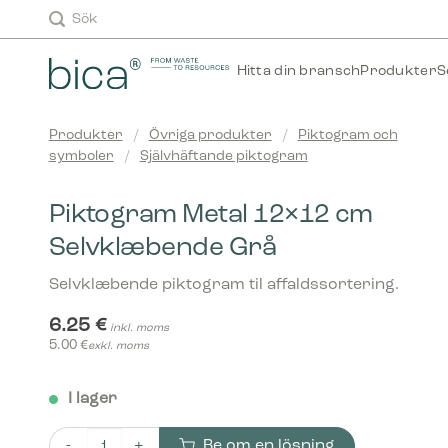
Skip
Sök
to
content
Hitta din bransch
Produkter
S
Produkter
/
Övriga produkter
/
Piktogram och
symboler
/
Självhäftande piktogram
Piktogram Metal 12×12 cm
Selvklæbende Grå
Selvklæbende piktogram til affaldssortering.
6.25
€
inkl. moms
5.00
€
exkl. moms
I lager
Be om en lösning