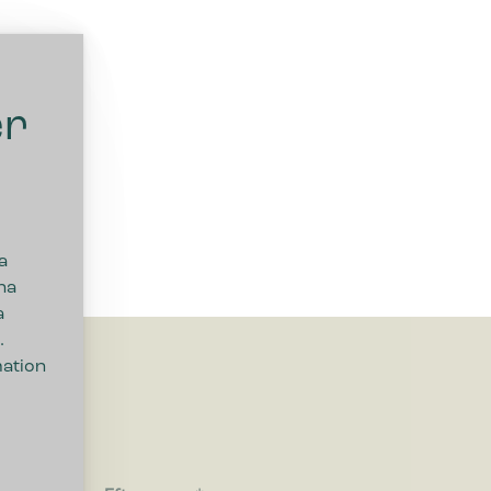
er
a
na
a
.
mation