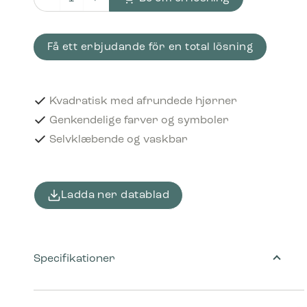
Piktogram Metal 12x12 cm Selvklæbende Grå mängd
Få ett erbjudande för en total lösning
Kvadratisk med afrundede hjørner
Genkendelige farver og symboler
Selvklæbende og vaskbar
Ladda ner datablad
Specifikationer