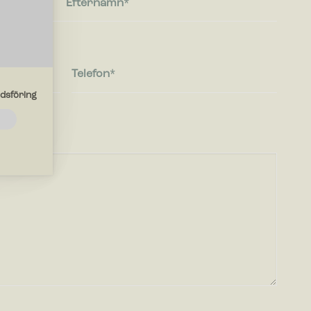
Efternamn
Telefon
dsföring
de
ebbplatsen
r
en du
r med