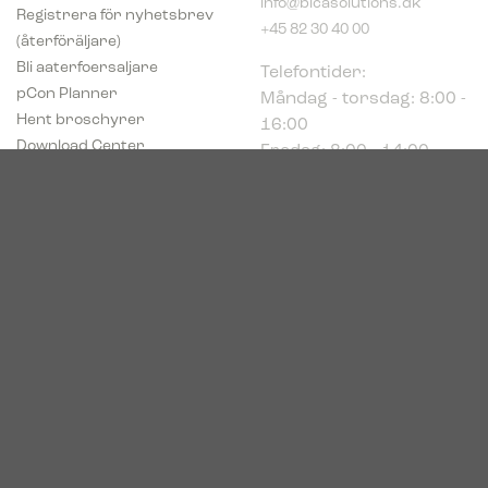
Registrera för nyhetsbrev
+45 82 30 40 00
(återföräljare)
Telefontider:
Bli aaterfoersaljare
Måndag - torsdag: 8:00 -
pCon Planner
16:00
Hent broschyrer
Fredag: 8:00 - 14:00
Download Center
Industriparken 16
DK-7400 Herning
Registrerings (CVR) nr.
39683695
© 2026. Bica. All rights reserved.