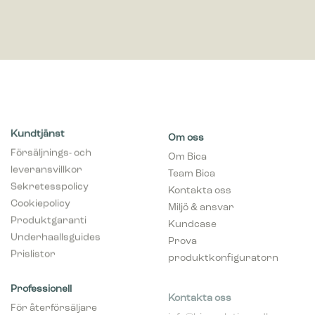
Kundtjänst
Om oss
Försäljnings- och
Om Bica
leveransvillkor
Team Bica
Sekretesspolicy
Kontakta oss
Cookiepolicy
Miljö & ansvar
Produktgaranti
Kundcase
Underhaallsguides
Prova
Prislistor
produktkonfiguratorn
Professionell
Kontakta oss
För återförsäljare
info@bicasolutions.dk