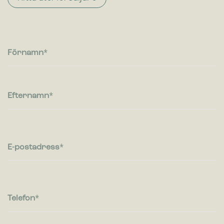
Statistik
Cookies för statistik hjälper en webbplatsägare att förstå hur
besökare interagerar med webbplatser genom att samla och
rapportera in information anonymt.
Förnamn
Marknadsföring
Cookies för marknadsföring används för att spåra besökare
på webbplatser. Avsikten är att visa annonser som är
relevanta och engagerande för enskilda användare, och
Efternamn
därmed mer värdefull för utgivare och
tredjepartsannonsörer.
E-postadress
Telefon