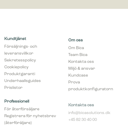
Kundtjänst
Om oss
Försäljnings- och
Om Bica
leveransvillkor
Team Bica
Sekretesspolicy
Kontakta oss
Cookiepolicy
Miljö & ansvar
Produktgaranti
Kundcase
Underhaallsguides
Prova
Prislistor
produktkonfiguratorn
Professionell
Kontakta oss
För återförsäljare
info@bicasolutions.dk
Registrera för nyhetsbrev
+45 82 30 40 00
(återföräljare)
Telefontider:
Bli aaterfoersaljare