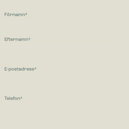
Cookies för statistik hjälper en webbplatsägare att förstå hur
besökare interagerar med webbplatser genom att samla och
rapportera in information anonymt.
Förnamn
Marknadsföring
Cookies för marknadsföring används för att spåra besökare
på webbplatser. Avsikten är att visa annonser som är
Efternamn
relevanta och engagerande för enskilda användare, och
därmed mer värdefull för utgivare och
tredjepartsannonsörer.
E-postadress
Telefon