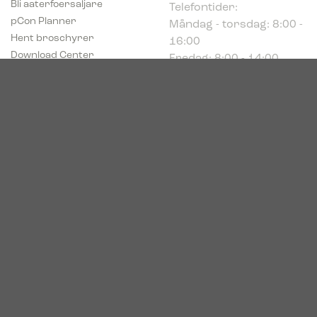
Måndag - torsdag: 8:00 -
pCon Planner
16:00
Hent broschyrer
Fredag: 8:00 - 14:00
Download Center
Industriparken 16
DK-7400 Herning
Registrerings (CVR) nr.
39683695
© 2026. Bica. All rights reserved.