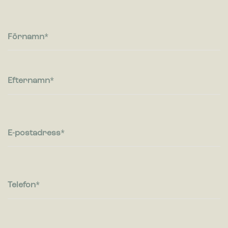
Cookies för statistik hjälper en webbplatsägare att förstå hur
besökare interagerar med webbplatser genom att samla och
rapportera in information anonymt.
Förnamn
Marknadsföring
Cookies för marknadsföring används för att spåra besökare
på webbplatser. Avsikten är att visa annonser som är
Efternamn
relevanta och engagerande för enskilda användare, och
därmed mer värdefull för utgivare och
tredjepartsannonsörer.
E-postadress
Telefon