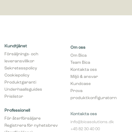
Kundtjänst
Om oss
Försäljnings- och
Om Bica
leveransvillkor
Team Bica
Sekretesspolicy
Kontakta oss
Cookiepolicy
Miljö & ansvar
Produktgaranti
Kundcase
Underhaallsguides
Prova
Prislistor
produktkonfiguratorn
Professionell
Kontakta oss
För återförsäljare
info@bicasolutions.dk
Registrera för nyhetsbrev
+45 82 30 40 00
(återföräljare)