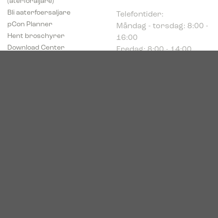
Telefontider:
Bli aaterfoersaljare
Måndag - torsdag: 8:00 -
pCon Planner
16:00
Hent broschyrer
Fredag: 8:00 - 14:00
Download Center
Industriparken 16
DK-7400 Herning
Registrerings (CVR) nr.
39683695
© 2026. Bica. All rights reserved.