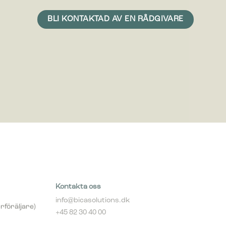
n är att
med mer
Kontakta oss
info@bicasolutions.dk
rföräljare)
+45 82 30 40 00
Telefontider: