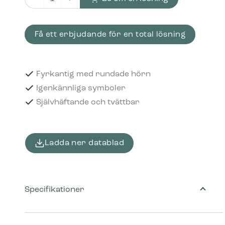
Piktogram Kartong 12x12 cm Självhäftande Svart mängd
Få ett erbjudande för en total lösning
Fyrkantig med rundade hörn
Igenkännliga symboler
Självhäftande och tvättbar
Ladda ner datablad
Specifikationer