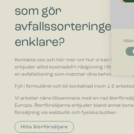
som gör
avfallssorteringen
enklare?
Nödv
Nödvändi
Nödvändig
Kontakta oss och hör mer om hur vi kan hjälpa ditt 
funktione
fungerar 
erbjuder alltid kostnadsfri rådgivning i förhållande ti
en avfallslösning som matchar dina behov och budg
Inställnin
Fyll i formuläret och bli kontaktad inom 1-2 arbets
Cookies f
webbplatse
Vi arbetar nära tillsammans med en rad återförsälj
befinner di
Europa. Återförsäljarna erbjuder bland annat kon
försäljning via webbutik och fysiska butiker.
Statistik
Cookies f
webbplats
Hitta återförsäljare