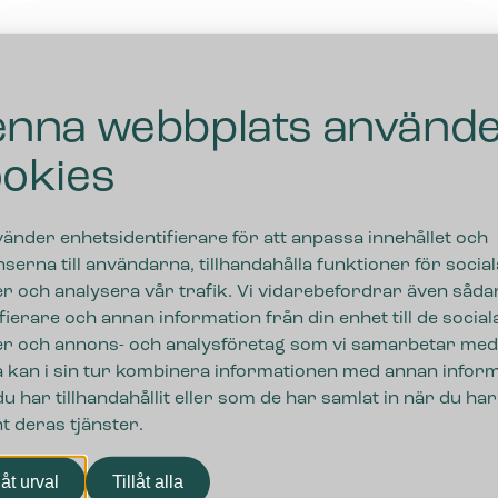
nna webbplats använd
okies
vänder enhetsidentifierare för att anpassa innehållet och
serna till användarna, tillhandahålla funktioner för social
r och analysera vår trafik. Vi vidarebefordrar även såda
ifierare och annan information från din enhet till de social
r och annons- och analysföretag som vi samarbetar med
 kan i sin tur kombinera informationen med annan infor
u har tillhandahållit eller som de har samlat in när du har
t deras tjänster.
ngar
låt urval
Tillåt alla