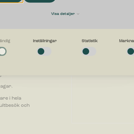
Förnamn
Visa detaljer
E-postadress
ändig
Inställningar
Statistik
Markna
g
a cookies låter dig använda webbplatsen genom att aktivera grundläggan
företag. Vi
r, såsom sidnavigering och åtkomst till säkra områden på webbplatsen. W
inte korrekt utan dessa cookies.
ll att välja
Vad kan vi hjälpa dig med?
et.
gar
dagar.
ör inställningar låter en webbplats komma ihåg information som ändrar hu
n fungerar eller visas. Detta kan t.ex. vara föredraget språk eller region
are i hela
g i.
sultbesök och
ör statistik hjälper en webbplatsägare att förstå hur besökare interagera
er genom att samla och rapportera in information anonymt.