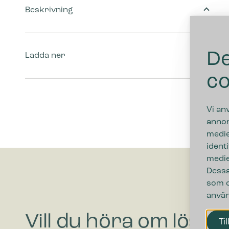
Beskrivning
De
Ladda ner
co
Vi an
annon
medie
ident
medie
Dessa
som d
använ
Vill du höra om lösni
Til