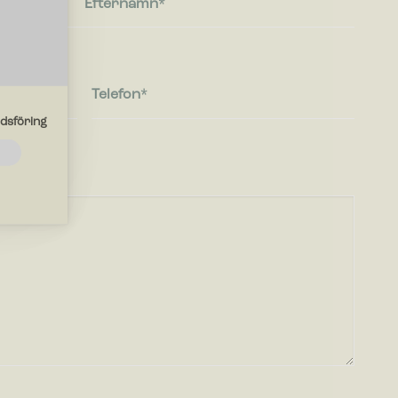
Efternamn
Telefon
dsföring
de
ebbplatsen
r
en du
r med