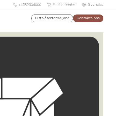
Min förfrågan
Svenska
+4582304000
Hitta återförsäljare
Kontakta oss