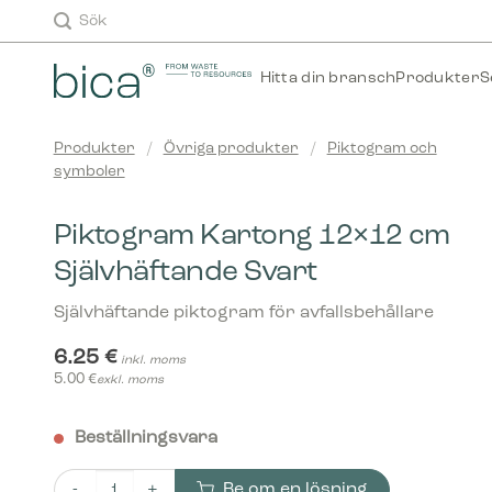
Skip
Sök
to
content
Hitta din bransch
Produkter
S
Produkter
/
Övriga produkter
/
Piktogram och
symboler
Piktogram Kartong 12×12 cm
Självhäftande Svart
Självhäftande piktogram för avfallsbehållare
6.25
€
inkl. moms
5.00
€
exkl. moms
Beställningsvara
Be om en lösning