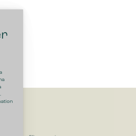
er
a
na
a
.
mation