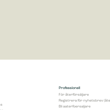
öring
ör marknadsföring används för att spåra besökare på webbplatser. Avsikte
nser som är relevanta och engagerande för enskilda användare, och där
 för utgivare och tredjepartsannonsörer.
Professionell
För återförsäljare
Registrera för nyhetsbrev (åte
ss
Bli aaterfoersaljare
var
pCon Planner