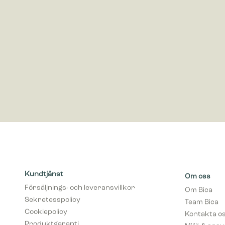
Marknadsf
Cookies f
visa anno
värdefull
Kundtjänst
Om oss
Försäljnings- och leveransvillkor
Om Bica
Sekretesspolicy
Team Bica
Cookiepolicy
Kontakta o
Produktgaranti
Miljö & ans