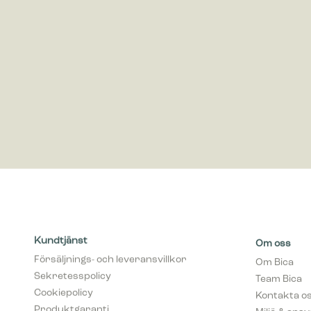
Marknadsf
Cookies f
visa anno
värdefull
Kundtjänst
Om oss
Försäljnings- och leveransvillkor
Om Bica
Sekretesspolicy
Team Bica
Cookiepolicy
Kontakta o
Produktgaranti
Miljö & ans