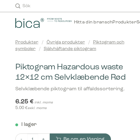
Skip
Sök
to
content
Hitta din bransch
Produkter
S
Produkter
/
Övriga produkter
/
Piktogram och
symboler
/
Självhäftande piktogram
Piktogram Hazardous waste
12×12 cm Selvklæbende Rød
Selvklæbende piktogram til affaldssortering.
6.25
€
inkl. moms
5.00
€
exkl. moms
I lager
Be om en lösning