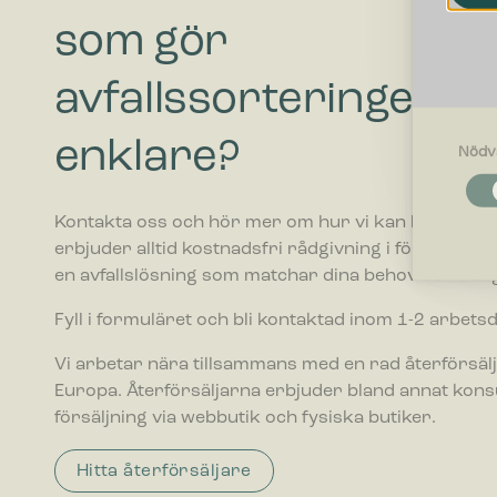
som gör
avfallssorteringen
enklare?
Nödv
Nödvändi
Nödvändig
Kontakta oss och hör mer om hur vi kan hjälpa ditt 
funktione
fungerar 
erbjuder alltid kostnadsfri rådgivning i förhållande ti
en avfallslösning som matchar dina behov och budg
Inställnin
Fyll i formuläret och bli kontaktad inom 1-2 arbets
Cookies f
webbplatse
Vi arbetar nära tillsammans med en rad återförsälj
befinner di
Europa. Återförsäljarna erbjuder bland annat kon
försäljning via webbutik och fysiska butiker.
Statistik
Cookies f
webbplats
Hitta återförsäljare