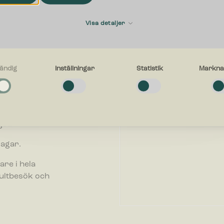
Förnamn
Visa detaljer
E-postadress
ändig
Inställningar
Statistik
Markna
g
a cookies låter dig använda webbplatsen genom att aktivera grundläggan
företag. Vi
r, såsom sidnavigering och åtkomst till säkra områden på webbplatsen. W
inte korrekt utan dessa cookies.
ll att välja
Vad kan vi hjälpa dig med?
et.
gar
dagar.
ör inställningar låter en webbplats komma ihåg information som ändrar hu
n fungerar eller visas. Detta kan t.ex. vara föredraget språk eller region
are i hela
g i.
sultbesök och
ör statistik hjälper en webbplatsägare att förstå hur besökare interagera
er genom att samla och rapportera in information anonymt.