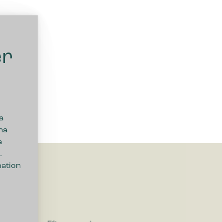
er
a
na
a
.
mation