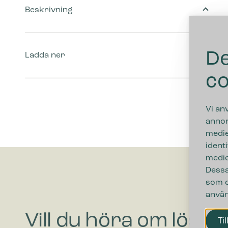
Beskrivning
De
Ladda ner
co
Vi an
annon
medie
ident
medie
Dessa
som d
använ
Vill du höra om lösni
Til