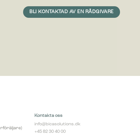
n är att
med mer
Kontakta oss
info@bicasolutions.dk
rföräljare)
+45 82 30 40 00
Telefontider: