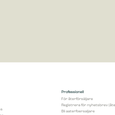
öring
ör marknadsföring används för att spåra besökare på webbplatser. Avsikte
nser som är relevanta och engagerande för enskilda användare, och där
 för utgivare och tredjepartsannonsörer.
Professionell
För återförsäljare
Registrera för nyhetsbrev (åte
ss
Bli aaterfoersaljare
var
pCon Planner