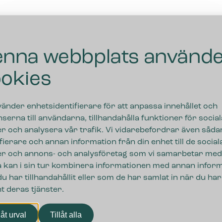
nna webbplats använd
okies
vänder enhetsidentifierare för att anpassa innehållet och
serna till användarna, tillhandahålla funktioner för social
r och analysera vår trafik. Vi vidarebefordrar även såda
ifierare och annan information från din enhet till de social
r och annons- och analysföretag som vi samarbetar med
 kan i sin tur kombinera informationen med annan infor
u har tillhandahållit eller som de har samlat in när du har
t deras tjänster.
ngar
låt urval
Tillåt alla