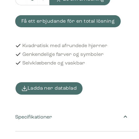
Piktogram Hazardous waste 12x12 cm Selvklæbende Rø
Få ett erbjudande för en total lösning
Kvadratisk med afrundede hjørner
Genkendelige farver og symboler
Selvklæbende og vaskbar
Ladda ner datablad
Specifikationer