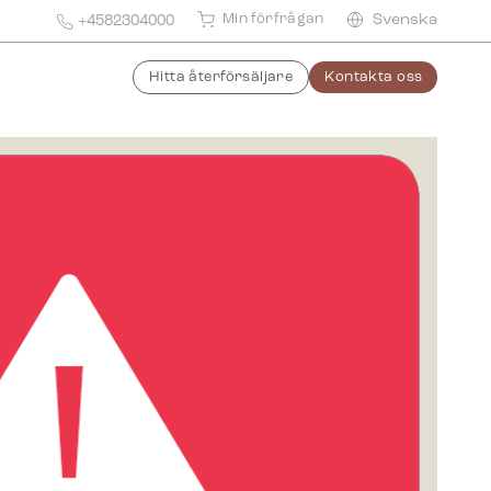
Min förfrågan
Svenska
+4582304000
Hitta återförsäljare
Kontakta oss