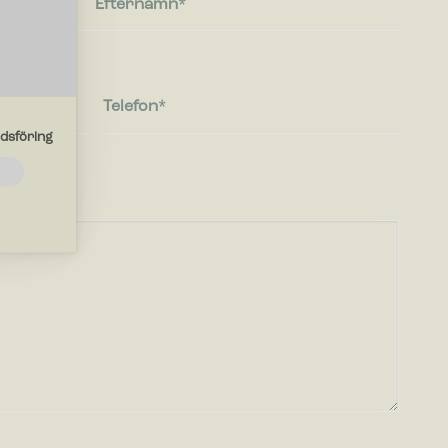
Efternamn
Telefon
dsföring
de
ebbplatsen
r
en du
r med