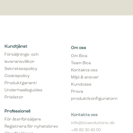
Kundtjänst
Om oss
Försäljnings- och
Om Bica
leveransvillkor
Team Bica
Sekretesspolicy
Kontakta oss
Cookiepolicy
Miljö & ansvar
Produktgaranti
Kundcase
Underhaallsguides
Prova
Prislistor
produktkonfiguratorn
Professionell
Kontakta oss
För återförsäljare
info@bicasolutions.dk
Registrera för nyhetsbrev
+45 82 30 40 00
(återföräljare)