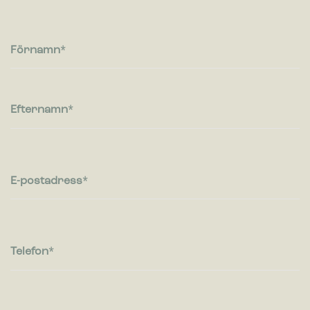
Cookies för statistik hjälper en webbplatsägare att förstå hur
besökare interagerar med webbplatser genom att samla och
rapportera in information anonymt.
Förnamn
Marknadsföring
Cookies för marknadsföring används för att spåra besökare
på webbplatser. Avsikten är att visa annonser som är
Efternamn
relevanta och engagerande för enskilda användare, och
därmed mer värdefull för utgivare och
tredjepartsannonsörer.
E-postadress
Telefon