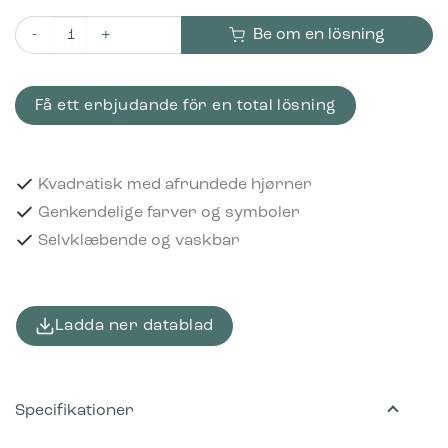
Be om en lösning
Piktogram Hård plast 12x12 cm Selvklæbende Lilla mängd
Få ett erbjudande för en total lösning
Kvadratisk med afrundede hjørner
Genkendelige farver og symboler
Selvklæbende og vaskbar
Ladda ner datablad
Specifikationer