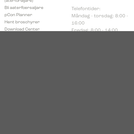
Telefontider:
Bli aaterfoersaljare
Måndag - torsdag: 8:00 -
pCon Planner
16:00
Hent broschyrer
Fredag: 8:00 - 14:00
Download Center
Industriparken 16
DK-7400 Herning
Registrerings (CVR) nr.
39683695
© 2026. Bica. All rights reserved.