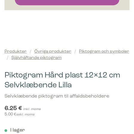
Produkter
/
Övriga produkter
/
Piktogram och symboler
/
Självhäftande piktogram
Piktogram Hård plast 12×12 cm
Selvklæbende Lilla
Selvklæbende piktogram til affaldsbeholdere
6.25
€
inkl. moms
5.00
€
exkl. moms
I lager