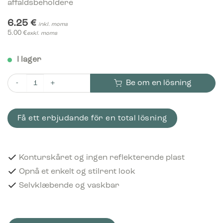
affaldsbeholdere
6.25
€
inkl. moms
5.00
€
exkl. moms
I lager
Be om en lösning
Piktogram Cans 15x15 cm Konturskåret Hvid mängd
Få ett erbjudande för en total lösning
Konturskåret og ingen reflekterende plast
Opnå et enkelt og stilrent look
Selvklæbende og vaskbar