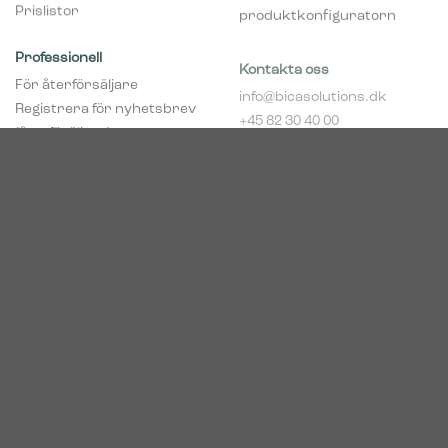
Prislistor
produktkonfiguratorn
Professionell
Kontakta oss
För återförsäljare
info@bicasolutions.dk
Registrera för nyhetsbrev
+45 82 30 40 00
(återföräljare)
Telefontider:
Bli aaterfoersaljare
Måndag - torsdag: 8:00 -
pCon Planner
16:00
Hent broschyrer
Fredag: 8:00 - 14:00
Download Center
Industriparken 16
DK-7400 Herning
Registrerings (CVR) nr.
39683695