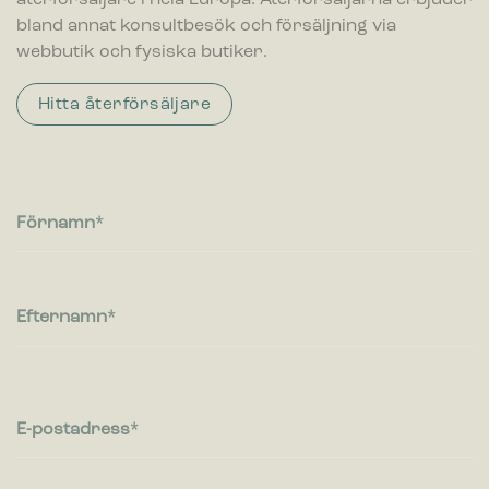
återförsäljare i hela Europa. Återförsäljarna erbjuder
Statistik
bland annat konsultbesök och försäljning via
Cookies för statistik hjälper en webbplatsägare att förstå hur
besökare interagerar med webbplatser genom att samla och
webbutik och fysiska butiker.
rapportera in information anonymt.
Hitta återförsäljare
Marknadsföring
Cookies för marknadsföring används för att spåra besökare
på webbplatser. Avsikten är att visa annonser som är
relevanta och engagerande för enskilda användare, och
därmed mer värdefull för utgivare och
Förnamn
tredjepartsannonsörer.
Efternamn
E-postadress