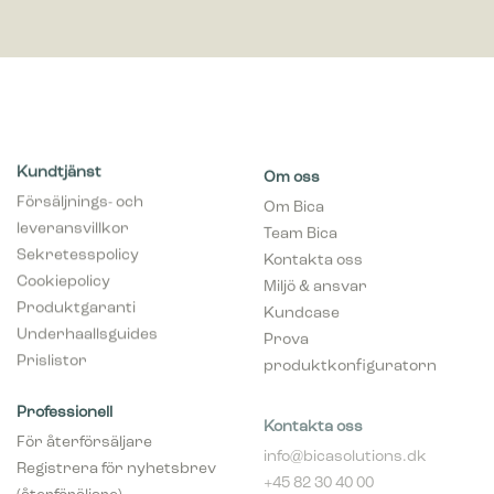
Kundtjänst
Om oss
Försäljnings- och
Om Bica
leveransvillkor
Team Bica
Sekretesspolicy
Kontakta oss
Cookiepolicy
Miljö & ansvar
Produktgaranti
Kundcase
Underhaallsguides
Prova
Prislistor
produktkonfiguratorn
Professionell
Kontakta oss
För återförsäljare
info@bicasolutions.dk
Registrera för nyhetsbrev
+45 82 30 40 00
(återföräljare)