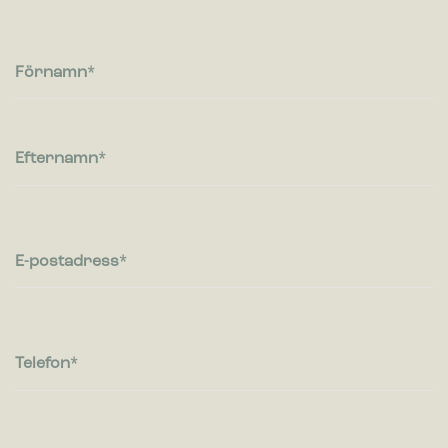
Cookies för statistik hjälper en webbplatsägare att förstå hur
besökare interagerar med webbplatser genom att samla och
rapportera in information anonymt.
Förnamn
Marknadsföring
Cookies för marknadsföring används för att spåra besökare
på webbplatser. Avsikten är att visa annonser som är
Efternamn
relevanta och engagerande för enskilda användare, och
därmed mer värdefull för utgivare och
tredjepartsannonsörer.
E-postadress
Telefon