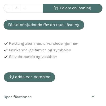
Be om en lösning
Piktogram Batterier 16x3 cm Selvklæbende Rød mängd
Få ett erbjudande för en total lösning
Rektangulær med afrundede hjørner
Genkendelige farver og symboler
Selvklæbende og vaskbar
Ladda ner datablad
Specifikationer