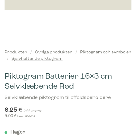
Produkter
/
Övriga produkter
/
Piktogram och symboler
/
Självhäftande piktogram
Piktogram Batterier 16×3 cm
Selvklæbende Rød
Selvklæbende piktogram til affaldsbeholdere
6.25
€
inkl. moms
5.00
€
exkl. moms
I lager