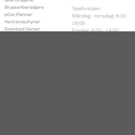
Telefontider:
Bli aaterfoersaljare
Måndag - torsdag: 8:00 -
pCon Planner
16:00
Hent broschyrer
Fredag: 8:00 - 14:00
Download Center
Industriparken 16
DK-7400 Herning
Registrerings (CVR) nr.
39683695
© 2026. Bica. All rights reserved.