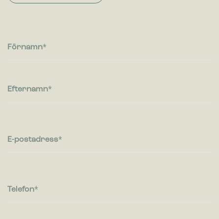
Statistik
Cookies för statistik hjälper en webbplatsägare att förstå hur
besökare interagerar med webbplatser genom att samla och
rapportera in information anonymt.
Förnamn
Marknadsföring
Cookies för marknadsföring används för att spåra besökare
på webbplatser. Avsikten är att visa annonser som är
relevanta och engagerande för enskilda användare, och
Efternamn
därmed mer värdefull för utgivare och
tredjepartsannonsörer.
E-postadress
Telefon