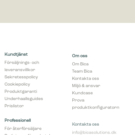
Kundtjänst
Om oss
Försäljnings- och
Om Bica
leveransvillkor
Team Bica
Sekretesspolicy
Kontakta oss
Cookiepolicy
Miljö & ansvar
Produktgaranti
Kundcase
Underhaallsguides
Prova
Prislistor
produktkonfiguratorn
Professionell
Kontakta oss
För återförsäljare
info@bicasolutions.dk
Registrera för nyhetsbrev