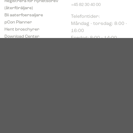
+45 82 30 40 00
(återföräljare)
Telefontider:
Bli aaterfoersaljare
Måndag - torsdag: 8:00 -
pCon Planner
16:00
Hent broschyrer
Fredag: 8:00 - 14:00
Download Center
Industriparken 16
DK-7400 Herning
Registrerings (CVR) nr.
39683695
© 2026. Bica. All rights reserved.