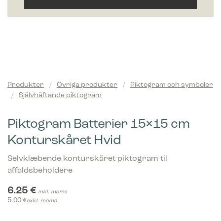
Produkter
/
Övriga produkter
/
Piktogram och symboler
/
Självhäftande piktogram
Piktogram Batterier 15×15 cm
Konturskåret Hvid
Selvklæbende konturskåret piktogram til
affaldsbeholdere
6.25
€
inkl. moms
5.00
€
exkl. moms