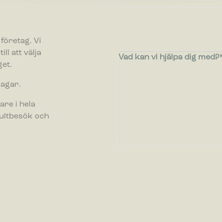
ör inställningar låter en webbplats komma ihåg information som ändrar hu
n fungerar eller visas. Detta kan t.ex. vara föredraget språk eller region
g i.
företag. Vi
ll att välja
Vad kan vi hjälpa dig med?
ör statistik hjälper en webbplatsägare att förstå hur besökare interagera
et.
er genom att samla och rapportera in information anonymt.
dagar.
öring
are i hela
ör marknadsföring används för att spåra besökare på webbplatser. Avsikte
nser som är relevanta och engagerande för enskilda användare, och där
sultbesök och
 för utgivare och tredjepartsannonsörer.