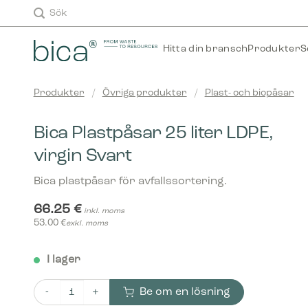
Skip
Sök
to
content
Hitta din bransch
Produkter
S
Produkter
/
Övriga produkter
/
Plast- och biopåsar
Bica Plastpåsar 25 liter LDPE,
virgin Svart
Bica plastpåsar för avfallssortering.
66.25
€
inkl. moms
53.00
€
exkl. moms
I lager
Be om en lösning
Bica Plastpåsar 25 liter LDPE, virgin Svart mängd