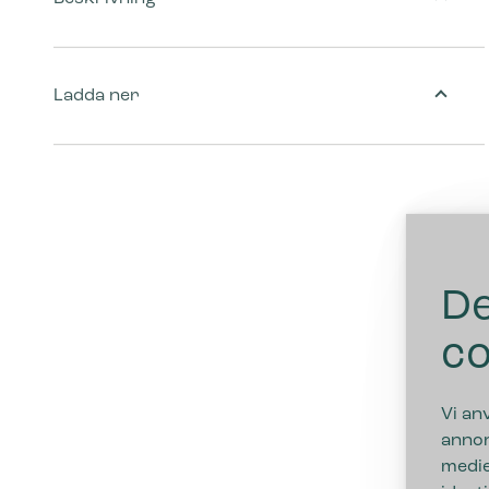
Ladda ner
De
co
Vi an
annon
medie