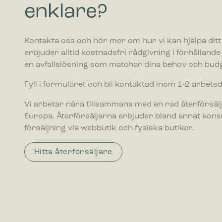
Cookies f
enklare?
webbplatse
befinner di
Kontakta oss och hör mer om hur vi kan hjälpa ditt 
Statistik
erbjuder alltid kostnadsfri rådgivning i förhållande ti
Cookies f
en avfallslösning som matchar dina behov och budg
webbplats
Fyll i formuläret och bli kontaktad inom 1-2 arbets
Marknadsf
Vi arbetar nära tillsammans med en rad återförsälj
Cookies f
visa anno
Europa. Återförsäljarna erbjuder bland annat kon
värdefull
försäljning via webbutik och fysiska butiker.
Hitta återförsäljare