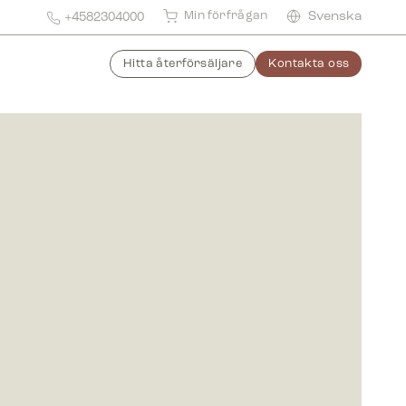
Min förfrågan
Svenska
+4582304000
Hitta återförsäljare
Kontakta oss