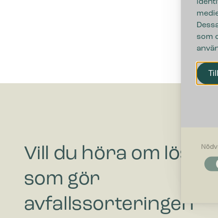
ident
medie
Dessa
som d
använ
Til
Nödv
Vill du höra om lösni
Nödvändi
Nödvändig
som gör
funktione
fungerar 
avfallssorteringen
Inställnin