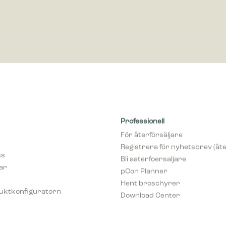
Professionell
För återförsäljare
Registrera för nyhetsbrev (åte
ss
Bli aaterfoersaljare
var
pCon Planner
Hent broschyrer
uktkonfiguratorn
Download Center