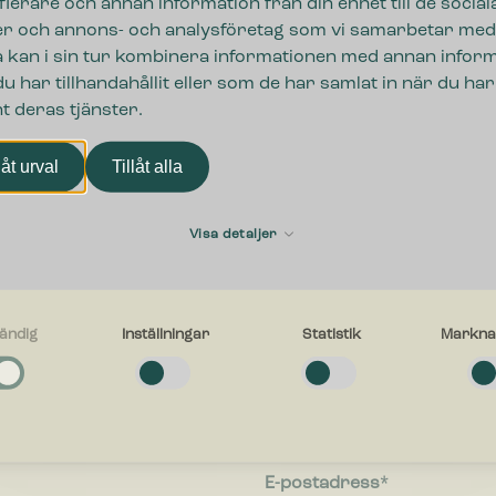
ifierare och annan information från din enhet till de social
r och annons- och analysföretag som vi samarbetar med
 kan i sin tur kombinera informationen med annan infor
u har tillhandahållit eller som de har samlat in när du har
t deras tjänster.
låt urval
Tillåt alla
Visa detaljer
ändig
Inställningar
Statistik
Markna
ngar
g
Förnamn
a cookies låter dig använda webbplatsen genom att aktivera grundläggan
r, såsom sidnavigering och åtkomst till säkra områden på webbplatsen. W
inte korrekt utan dessa cookies.
gar
E-postadress