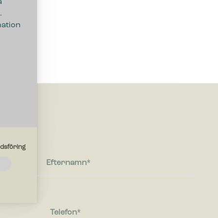
a
.
mation
dsföring
Efternamn
de
ebbplatsen
Telefon