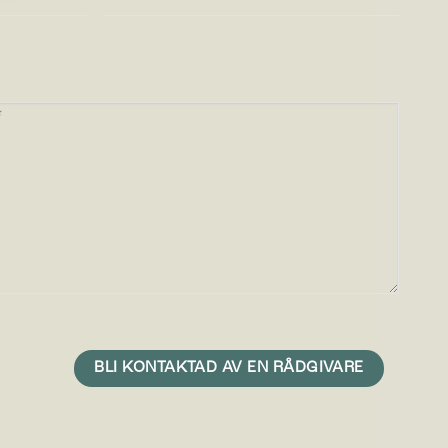
r
en du
r med
n är att
med mer