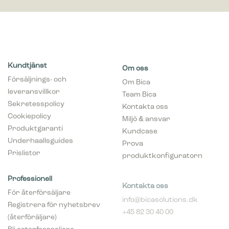
Kundtjänst
Om oss
Försäljnings- och
Om Bica
leveransvillkor
Team Bica
Sekretesspolicy
Kontakta oss
Cookiepolicy
Miljö & ansvar
Produktgaranti
Kundcase
Underhaallsguides
Prova
Prislistor
produktkonfiguratorn
Professionell
Kontakta oss
För återförsäljare
info@bicasolutions.dk
Registrera för nyhetsbrev
+45 82 30 40 00
(återföräljare)
Telefontider:
Bli aaterfoersaljare