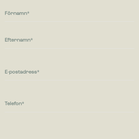
Cookies för statistik hjälper en webbplatsägare att förstå hur
besökare interagerar med webbplatser genom att samla och
Förnamn
rapportera in information anonymt.
Marknadsföring
Cookies för marknadsföring används för att spåra besökare
Efternamn
på webbplatser. Avsikten är att visa annonser som är
relevanta och engagerande för enskilda användare, och
därmed mer värdefull för utgivare och
tredjepartsannonsörer.
E-postadress
Telefon