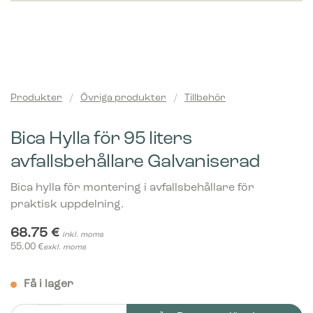
Produkter
/
Övriga produkter
/
Tillbehör
Bica Hylla för 95 liters
avfallsbehållare Galvaniserad
Bica hylla för montering i avfallsbehållare för
praktisk uppdelning.
68.75
€
inkl. moms
55.00
€
exkl. moms
Få i lager