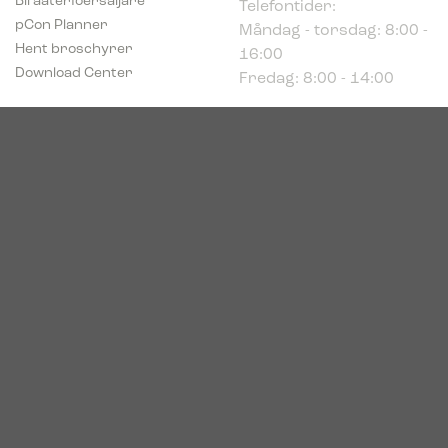
Måndag - torsdag: 8:00 -
pCon Planner
16:00
Hent broschyrer
Fredag: 8:00 - 14:00
Download Center
Industriparken 16
DK-7400 Herning
Registrerings (CVR) nr.
39683695
© 2026. Bica. All rights reserved.