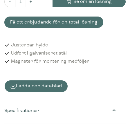
Be om en lösning
Bica Hylla för 95 liters avfallsbehållare Galvaniserad mängd
Få ett erbjudande för en total lösning
Justerbar hylde
Udført i galvaniseret stål
Magneter för montering medföljer
Ladda ner datablad
Specifikationer