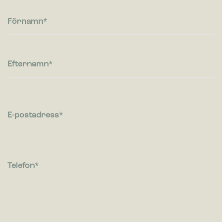
Cookies för statistik hjälper en webbplatsägare att förstå hur
besökare interagerar med webbplatser genom att samla och
Förnamn
rapportera in information anonymt.
Marknadsföring
Cookies för marknadsföring används för att spåra besökare
Efternamn
på webbplatser. Avsikten är att visa annonser som är
relevanta och engagerande för enskilda användare, och
därmed mer värdefull för utgivare och
tredjepartsannonsörer.
E-postadress
Telefon