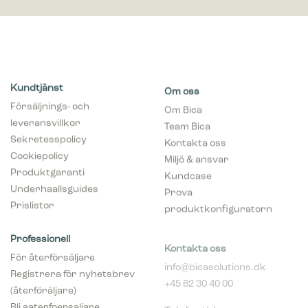
Kundtjänst
Om oss
Försäljnings- och
Om Bica
leveransvillkor
Team Bica
Sekretesspolicy
Kontakta oss
Cookiepolicy
Miljö & ansvar
Produktgaranti
Kundcase
Underhaallsguides
Prova
Prislistor
produktkonfiguratorn
Professionell
Kontakta oss
För återförsäljare
info@bicasolutions.dk
Registrera för nyhetsbrev
+45 82 30 40 00
(återföräljare)
Telefontider:
Bli aaterfoersaljare