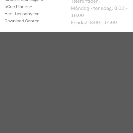
Måndag - torsdag: 8:00 -
pCon Planner
16:00
Hent broschyrer
Fredag: 8:00 - 14:00
Download Center
Industriparken 16
DK-7400 Herning
Registrerings (CVR) nr.
39683695
© 2026. Bica. All rights reserved.