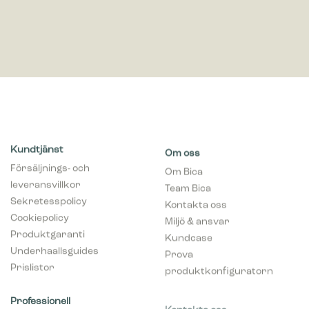
Kundtjänst
Om oss
Försäljnings- och
Om Bica
leveransvillkor
Team Bica
Sekretesspolicy
Kontakta oss
Cookiepolicy
Miljö & ansvar
Produktgaranti
Kundcase
Underhaallsguides
Prova
Prislistor
produktkonfiguratorn
Professionell
Kontakta oss