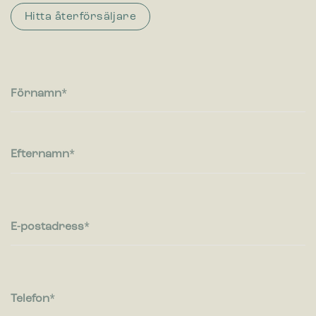
Hitta återförsäljare
Statistik
Cookies för statistik hjälper en webbplatsägare att förstå hur
besökare interagerar med webbplatser genom att samla och
rapportera in information anonymt.
Förnamn
Marknadsföring
Cookies för marknadsföring används för att spåra besökare
på webbplatser. Avsikten är att visa annonser som är
relevanta och engagerande för enskilda användare, och
Efternamn
därmed mer värdefull för utgivare och
tredjepartsannonsörer.
E-postadress
Telefon