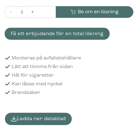
Be om en lösning
Bica Askkopp Modell 710 För montering på avfallsbehållare Bo
Få ett erbjudande för en total lösning
Monteras på avfallsbehållare
Lätt att tömma från sidan
Hål för cigaretter
Kan låsas med nyckel
Brandsäker
Ladda ner datablad