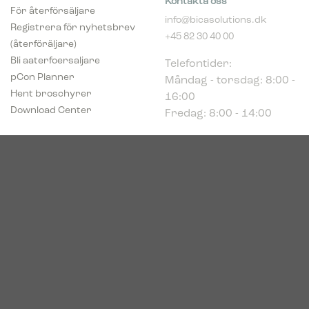
För återförsäljare
info@bicasolutions.dk
Registrera för nyhetsbrev
+45 82 30 40 00
(återföräljare)
Telefontider:
Bli aaterfoersaljare
Måndag - torsdag: 8:00 -
pCon Planner
16:00
Hent broschyrer
Fredag: 8:00 - 14:00
Download Center
Industriparken 16
DK-7400 Herning
Registrerings (CVR) nr.
39683695