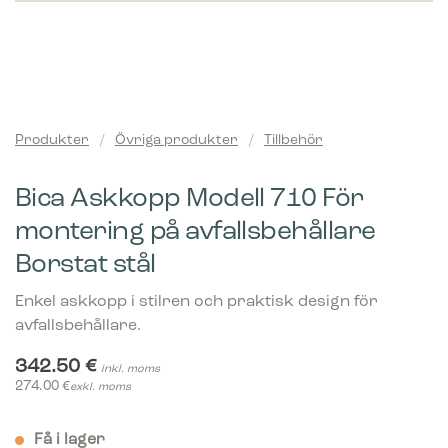
Produkter
/
Övriga produkter
/
Tillbehör
Bica Askkopp Modell 710 För
montering på avfallsbehållare
Borstat stål
Enkel askkopp i stilren och praktisk design för
avfallsbehållare.
342.50
€
inkl. moms
274.00
€
exkl. moms
Få i lager