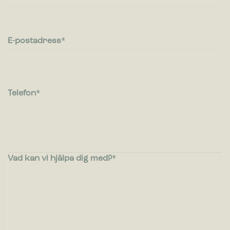
Marknadsföring
Cookies för marknadsföring används för att spåra besökare
på webbplatser. Avsikten är att visa annonser som är
E-postadress
relevanta och engagerande för enskilda användare, och
därmed mer värdefull för utgivare och
tredjepartsannonsörer.
Telefon
Vad kan vi hjälpa dig med?