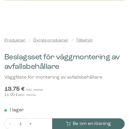
Produkter
/
Övriga produkter
/
Tillbehör
Beslagsset för väggmontering av
avfallsbehållare
Väggfäste för montering av avfallsbehållare
13.75
€
inkl. moms
11.00
€
exkl. moms
I lager
Be om en lösning
Beslagsset för väggmontering av avfallsbehållare mängd