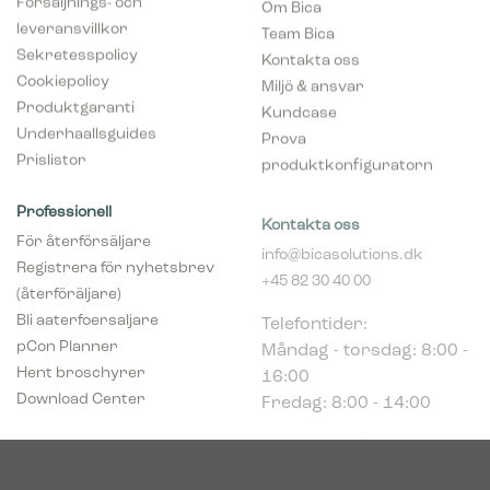
Försäljnings- och
Om Bica
leveransvillkor
Team Bica
Sekretesspolicy
Kontakta oss
Cookiepolicy
Miljö & ansvar
Produktgaranti
Kundcase
Underhaallsguides
Prova
Prislistor
produktkonfiguratorn
Professionell
Kontakta oss
För återförsäljare
info@bicasolutions.dk
Registrera för nyhetsbrev
+45 82 30 40 00
(återföräljare)
Telefontider:
Bli aaterfoersaljare
Måndag - torsdag: 8:00 -
pCon Planner
16:00
Hent broschyrer
Fredag: 8:00 - 14:00
Download Center
Industriparken 16
DK-7400 Herning
Registrerings (CVR) nr.