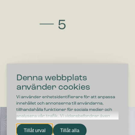
Denna webbplats
använder cookies
Vi använder enhetsidentifierare för att anpassa
innehållet och annonserna till användarna,
tillhandahålla funktioner för sociala medier och
analysera vår trafik. Vi vidarebefordrar även
sådana identifierare och annan information från
din enhet till de sociala medier och annons- och
Tillåt urval
Tillåt alla