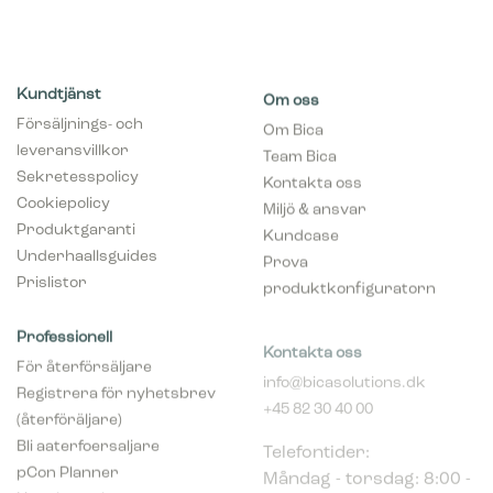
Kundtjänst
Om oss
Försäljnings- och
Om Bica
leveransvillkor
Team Bica
Sekretesspolicy
Kontakta oss
Cookiepolicy
Miljö & ansvar
Produktgaranti
Kundcase
Underhaallsguides
Prova
Prislistor
produktkonfiguratorn
Professionell
Kontakta oss
För återförsäljare
info@bicasolutions.dk
Registrera för nyhetsbrev
+45 82 30 40 00
(återföräljare)
Telefontider:
Bli aaterfoersaljare
Måndag - torsdag: 8:00 -
pCon Planner
16:00
Hent broschyrer