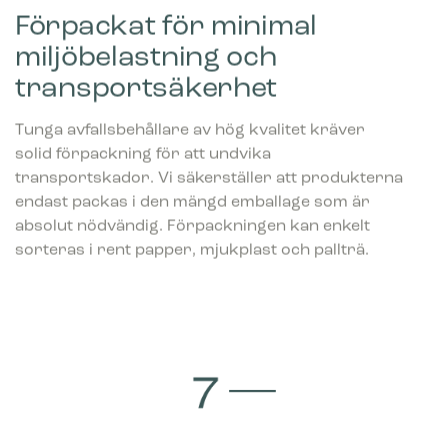
Förpackat för minimal
Marknadsföring
miljöbelastning och
Cookies för marknadsföring används för att spåra besökare
transportsäkerhet
på webbplatser. Avsikten är att visa annonser som är
relevanta och engagerande för enskilda användare, och
därmed mer värdefull för utgivare och
Tunga avfallsbehållare av hög kvalitet kräver
tredjepartsannonsörer.
solid förpackning för att undvika
transportskador. Vi säkerställer att produkterna
endast packas i den mängd emballage som är
absolut nödvändig. Förpackningen kan enkelt
sorteras i rent papper, mjukplast och pallträ.